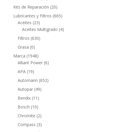
productos
20
Kits de Reparación
20
productos
665
Lubricantes y Filtros
665
23
productos
Aceites
23
productos
4
Aceites Multigrado
4
productos
630
Filtros
630
productos
0
Grasa
0
productos
1948
Marca
1948
productos
6
Alliant Power
6
productos
19
APA
19
productos
652
Automann
652
productos
49
Autopar
49
productos
11
Bendix
11
productos
10
Bosch
10
productos
2
Chromite
2
productos
3
Compass
3
productos