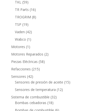
productos
59
TKL
59
productos
16
TR Parts
16
productos
8
TROGRIM
8
productos
19
TSP
19
productos
42
Vaden
42
productos
1
Wabco
1
producto
1
Motores
1
producto
2
Motores Reparados
2
productos
58
Piezas Eléctricas
58
productos
215
Refacciones
215
productos
42
Sensores
42
productos
15
Sensores de presión de aceite
15
productos
12
Sensores de temperatura
12
productos
32
Sistema de combustible
32
18
productos
Bombas cebadoras
18
productos
6
Bombas de combustible
6