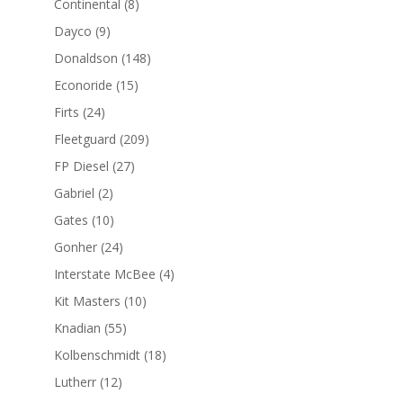
8
Continental
8
productos
9
Dayco
9
productos
148
Donaldson
148
productos
15
Econoride
15
productos
24
Firts
24
productos
209
Fleetguard
209
productos
27
FP Diesel
27
productos
2
Gabriel
2
productos
10
Gates
10
productos
24
Gonher
24
productos
4
Interstate McBee
4
productos
10
Kit Masters
10
productos
55
Knadian
55
productos
18
Kolbenschmidt
18
productos
12
Lutherr
12
productos