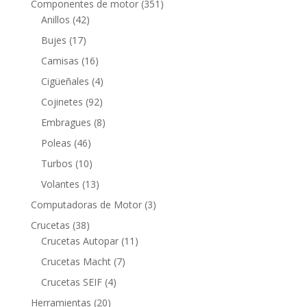
351
Componentes de motor
351
42
productos
Anillos
42
productos
17
Bujes
17
productos
16
Camisas
16
productos
4
Cigüeñales
4
productos
92
Cojinetes
92
productos
8
Embragues
8
productos
46
Poleas
46
productos
10
Turbos
10
productos
13
Volantes
13
productos
3
Computadoras de Motor
3
productos
38
Crucetas
38
productos
11
Crucetas Autopar
11
productos
7
Crucetas Macht
7
productos
4
Crucetas SEIF
4
productos
20
Herramientas
20