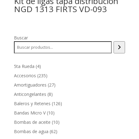
Kit de ligas tapa distribución
NGD 1313 FIRTS VD-093
Buscar
4
5ta Rueda
4
productos
235
Accesorios
235
productos
27
Amortiguadores
27
productos
8
Anticongelantes
8
productos
126
Baleros y Retenes
126
productos
10
Bandas Micro V
10
productos
10
Bombas de aceite
10
productos
62
Bombas de agua
62
productos