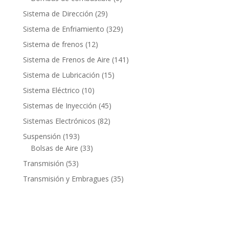
productos
29
Sistema de Dirección
29
productos
329
Sistema de Enfriamiento
329
productos
12
Sistema de frenos
12
productos
141
Sistema de Frenos de Aire
141
productos
15
Sistema de Lubricación
15
productos
10
Sistema Eléctrico
10
productos
45
Sistemas de Inyección
45
productos
82
Sistemas Electrónicos
82
productos
193
Suspensión
193
productos
33
Bolsas de Aire
33
productos
53
Transmisión
53
productos
35
Transmisión y Embragues
35
productos
Contacto