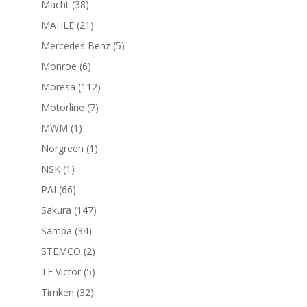
38
Macht
38
productos
21
MAHLE
21
productos
5
Mercedes Benz
5
productos
6
Monroe
6
productos
112
Moresa
112
productos
7
Motorline
7
productos
1
MWM
1
producto
1
Norgreen
1
producto
1
NSK
1
producto
66
PAI
66
productos
147
Sakura
147
productos
34
Sampa
34
productos
2
STEMCO
2
productos
5
TF Victor
5
productos
32
Timken
32