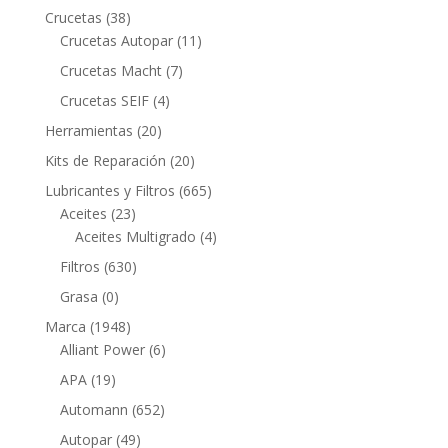
productos
38
Crucetas
38
productos
11
Crucetas Autopar
11
productos
7
Crucetas Macht
7
productos
4
Crucetas SEIF
4
productos
20
Herramientas
20
productos
20
Kits de Reparación
20
productos
665
Lubricantes y Filtros
665
23
productos
Aceites
23
productos
4
Aceites Multigrado
4
productos
630
Filtros
630
productos
0
Grasa
0
productos
1948
Marca
1948
productos
6
Alliant Power
6
productos
19
APA
19
productos
652
Automann
652
productos
49
Autopar
49