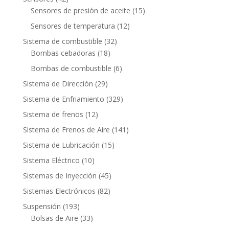
productos
15
Sensores de presión de aceite
15
productos
12
Sensores de temperatura
12
productos
32
Sistema de combustible
32
18
productos
Bombas cebadoras
18
productos
6
Bombas de combustible
6
productos
29
Sistema de Dirección
29
productos
329
Sistema de Enfriamiento
329
productos
12
Sistema de frenos
12
productos
141
Sistema de Frenos de Aire
141
productos
15
Sistema de Lubricación
15
productos
10
Sistema Eléctrico
10
productos
45
Sistemas de Inyección
45
productos
82
Sistemas Electrónicos
82
productos
193
Suspensión
193
productos
33
Bolsas de Aire
33