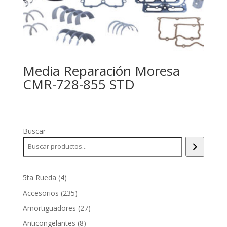
Media Reparación Moresa
CMR-728-855 STD
Buscar
4
5ta Rueda
4
productos
235
Accesorios
235
productos
27
Amortiguadores
27
productos
8
Anticongelantes
8