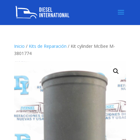
Inicio
/
Kits de Reparación
/ Kit cylinder McBee M-
3801774