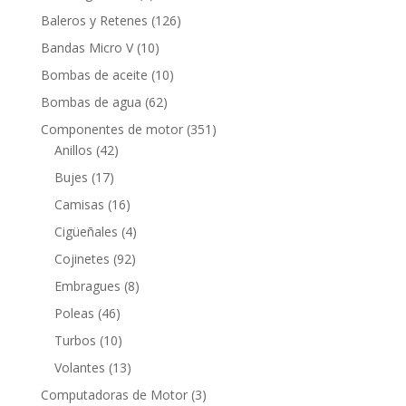
productos
126
Baleros y Retenes
126
productos
10
Bandas Micro V
10
productos
10
Bombas de aceite
10
productos
62
Bombas de agua
62
productos
351
Componentes de motor
351
42
productos
Anillos
42
productos
17
Bujes
17
productos
16
Camisas
16
productos
4
Cigüeñales
4
productos
92
Cojinetes
92
productos
8
Embragues
8
productos
46
Poleas
46
productos
10
Turbos
10
productos
13
Volantes
13
productos
3
Computadoras de Motor
3