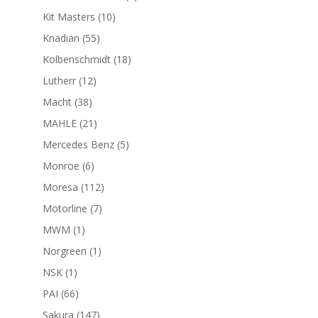
productos
10
Kit Masters
10
productos
55
Knadian
55
productos
18
Kolbenschmidt
18
productos
12
Lutherr
12
productos
38
Macht
38
productos
21
MAHLE
21
productos
5
Mercedes Benz
5
productos
6
Monroe
6
productos
112
Moresa
112
productos
7
Motorline
7
productos
1
MWM
1
producto
1
Norgreen
1
producto
1
NSK
1
producto
66
PAI
66
productos
147
Sakura
147