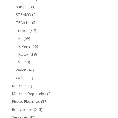
productos
34
Sampa
34
productos
2
STEMCO
2
productos
5
TF Victor
5
productos
32
Timken
32
productos
59
TKL
59
productos
16
TR Parts
16
productos
8
TROGRIM
8
productos
19
TSP
19
productos
42
Vaden
42
productos
1
Wabco
1
producto
1
Motores
1
producto
2
Motores Reparados
2
productos
58
Piezas Eléctricas
58
productos
215
Refacciones
215
productos
42
Sensores
42