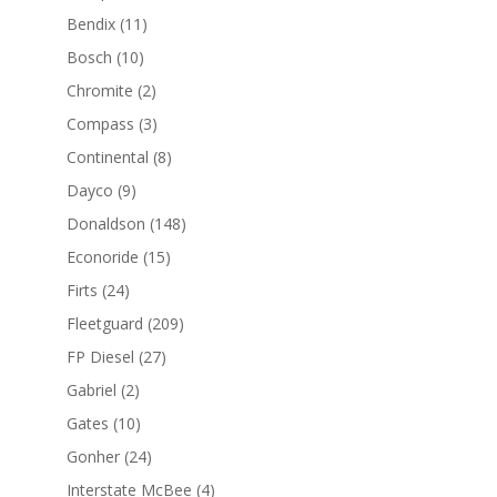
productos
11
Bendix
11
productos
10
Bosch
10
productos
2
Chromite
2
productos
3
Compass
3
productos
8
Continental
8
productos
9
Dayco
9
productos
148
Donaldson
148
productos
15
Econoride
15
productos
24
Firts
24
productos
209
Fleetguard
209
productos
27
FP Diesel
27
productos
2
Gabriel
2
productos
10
Gates
10
productos
24
Gonher
24
productos
4
Interstate McBee
4