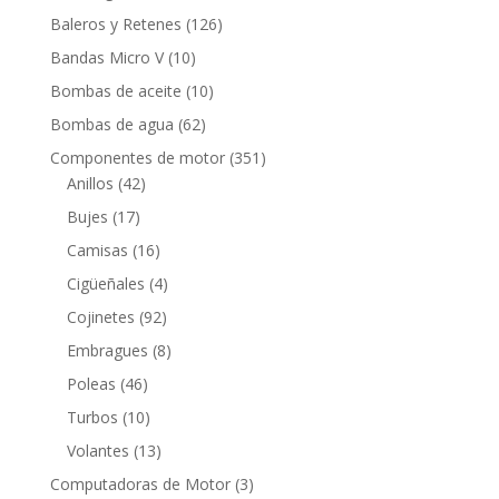
productos
126
Baleros y Retenes
126
productos
10
Bandas Micro V
10
productos
10
Bombas de aceite
10
productos
62
Bombas de agua
62
productos
351
Componentes de motor
351
42
productos
Anillos
42
productos
17
Bujes
17
productos
16
Camisas
16
productos
4
Cigüeñales
4
productos
92
Cojinetes
92
productos
8
Embragues
8
productos
46
Poleas
46
productos
10
Turbos
10
productos
13
Volantes
13
productos
3
Computadoras de Motor
3