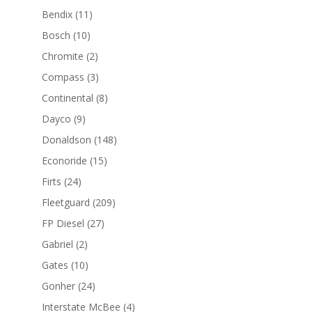
productos
11
Bendix
11
productos
10
Bosch
10
productos
2
Chromite
2
productos
3
Compass
3
productos
8
Continental
8
productos
9
Dayco
9
productos
148
Donaldson
148
productos
15
Econoride
15
productos
24
Firts
24
productos
209
Fleetguard
209
productos
27
FP Diesel
27
productos
2
Gabriel
2
productos
10
Gates
10
productos
24
Gonher
24
productos
4
Interstate McBee
4