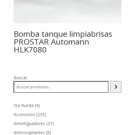
Bomba tanque limpiabrisas
PROSTAR Automann
HLK7080
Buscar
4
5ta Rueda
4
productos
235
Accesorios
235
productos
27
Amortiguadores
27
productos
8
Anticongelantes
8