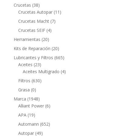
productos
38
Crucetas
38
productos
11
Crucetas Autopar
11
productos
7
Crucetas Macht
7
productos
4
Crucetas SEIF
4
productos
20
Herramientas
20
productos
20
Kits de Reparación
20
productos
665
Lubricantes y Filtros
665
23
productos
Aceites
23
productos
4
Aceites Multigrado
4
productos
630
Filtros
630
productos
0
Grasa
0
productos
1948
Marca
1948
productos
6
Alliant Power
6
productos
19
APA
19
productos
652
Automann
652
productos
49
Autopar
49