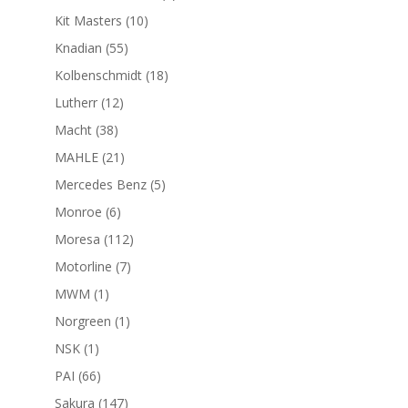
productos
10
Kit Masters
10
productos
55
Knadian
55
productos
18
Kolbenschmidt
18
productos
12
Lutherr
12
productos
38
Macht
38
productos
21
MAHLE
21
productos
5
Mercedes Benz
5
productos
6
Monroe
6
productos
112
Moresa
112
productos
7
Motorline
7
productos
1
MWM
1
producto
1
Norgreen
1
producto
1
NSK
1
producto
66
PAI
66
productos
147
Sakura
147