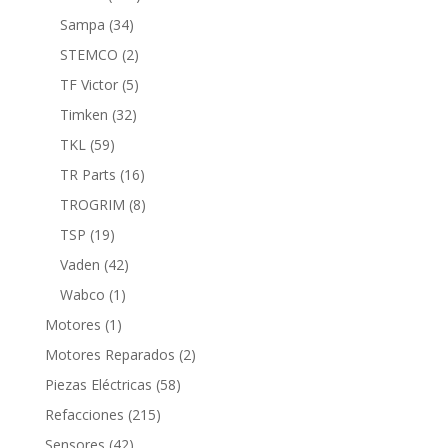
productos
34
Sampa
34
productos
2
STEMCO
2
productos
5
TF Victor
5
productos
32
Timken
32
productos
59
TKL
59
productos
16
TR Parts
16
productos
8
TROGRIM
8
productos
19
TSP
19
productos
42
Vaden
42
productos
1
Wabco
1
producto
1
Motores
1
producto
2
Motores Reparados
2
productos
58
Piezas Eléctricas
58
productos
215
Refacciones
215
productos
42
Sensores
42