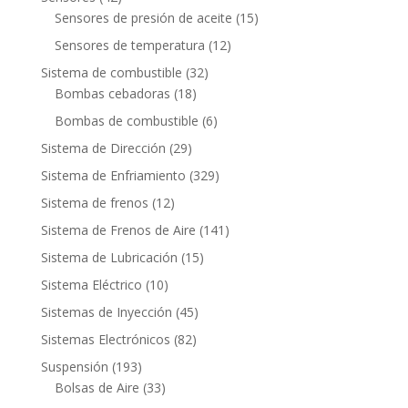
productos
15
Sensores de presión de aceite
15
productos
12
Sensores de temperatura
12
productos
32
Sistema de combustible
32
18
productos
Bombas cebadoras
18
productos
6
Bombas de combustible
6
productos
29
Sistema de Dirección
29
productos
329
Sistema de Enfriamiento
329
productos
12
Sistema de frenos
12
productos
141
Sistema de Frenos de Aire
141
productos
15
Sistema de Lubricación
15
productos
10
Sistema Eléctrico
10
productos
45
Sistemas de Inyección
45
productos
82
Sistemas Electrónicos
82
productos
193
Suspensión
193
productos
33
Bolsas de Aire
33
productos