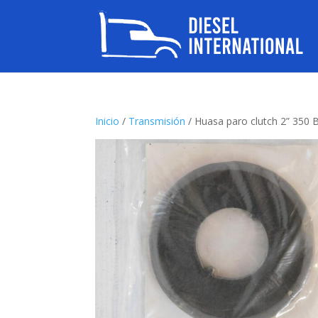
Inicio
/
Transmisión
/ Huasa paro clutch 2” 35