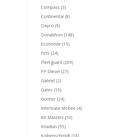
productos
3
Compass
3
productos
8
Continental
8
productos
9
Dayco
9
productos
148
Donaldson
148
productos
15
Econoride
15
productos
24
Firts
24
productos
209
Fleetguard
209
productos
27
FP Diesel
27
productos
2
Gabriel
2
productos
10
Gates
10
productos
24
Gonher
24
productos
4
Interstate McBee
4
productos
10
Kit Masters
10
productos
55
Knadian
55
productos
18
Kolbenschmidt
18