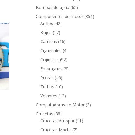
productos
62
Bombas de agua
62
productos
351
Componentes de motor
351
42
productos
Anillos
42
productos
17
Bujes
17
productos
16
Camisas
16
productos
4
Cigüeñales
4
productos
92
Cojinetes
92
productos
8
Embragues
8
productos
46
Poleas
46
productos
10
Turbos
10
productos
13
Volantes
13
productos
3
Computadoras de Motor
3
productos
38
Crucetas
38
productos
11
Crucetas Autopar
11
productos
7
Crucetas Macht
7