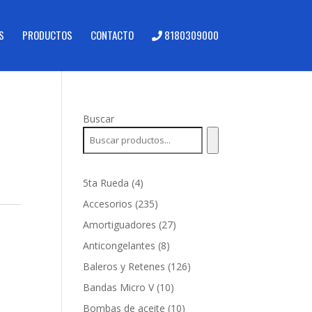
S
PRODUCTOS
CONTACTO
8180309000
Buscar
0
4
5ta Rueda
4
productos
235
Accesorios
235
productos
27
Amortiguadores
27
productos
8
Anticongelantes
8
productos
126
Baleros y Retenes
126
productos
10
Bandas Micro V
10
productos
10
Bombas de aceite
10