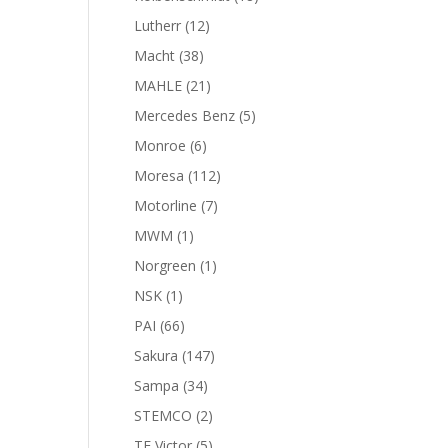
productos
12
Lutherr
12
productos
38
Macht
38
productos
21
MAHLE
21
productos
5
Mercedes Benz
5
productos
6
Monroe
6
productos
112
Moresa
112
productos
7
Motorline
7
productos
1
MWM
1
producto
1
Norgreen
1
producto
1
NSK
1
producto
66
PAI
66
productos
147
Sakura
147
productos
34
Sampa
34
productos
2
STEMCO
2
productos
5
TF Victor
5