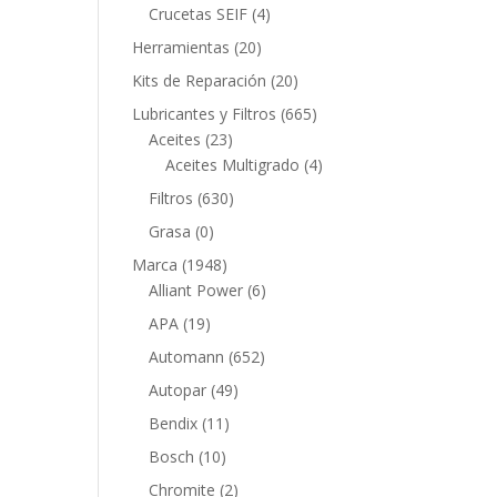
productos
4
Crucetas SEIF
4
productos
20
Herramientas
20
productos
20
Kits de Reparación
20
productos
665
Lubricantes y Filtros
665
23
productos
Aceites
23
productos
4
Aceites Multigrado
4
productos
630
Filtros
630
productos
0
Grasa
0
productos
1948
Marca
1948
productos
6
Alliant Power
6
productos
19
APA
19
productos
652
Automann
652
productos
49
Autopar
49
productos
11
Bendix
11
productos
10
Bosch
10
productos
2
Chromite
2