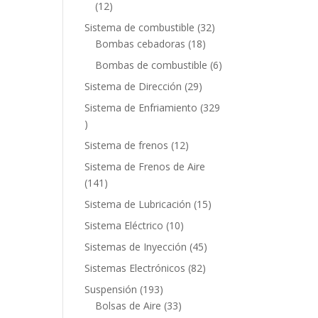
12
12
productos
32
Sistema de combustible
32
18
productos
Bombas cebadoras
18
productos
6
Bombas de combustible
6
productos
29
Sistema de Dirección
29
productos
Sistema de Enfriamiento
329
329
productos
12
Sistema de frenos
12
productos
Sistema de Frenos de Aire
141
141
productos
15
Sistema de Lubricación
15
productos
10
Sistema Eléctrico
10
productos
45
Sistemas de Inyección
45
productos
82
Sistemas Electrónicos
82
productos
193
Suspensión
193
productos
33
Bolsas de Aire
33