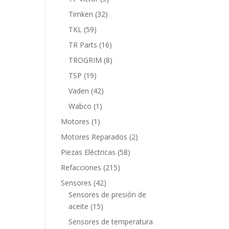
productos
32
Timken
32
productos
59
TKL
59
productos
16
TR Parts
16
productos
8
TROGRIM
8
productos
19
TSP
19
productos
42
Vaden
42
productos
1
Wabco
1
producto
1
Motores
1
producto
2
Motores Reparados
2
productos
58
Piezas Eléctricas
58
productos
215
Refacciones
215
productos
42
Sensores
42
productos
Sensores de presión de
15
aceite
15
productos
Sensores de temperatura