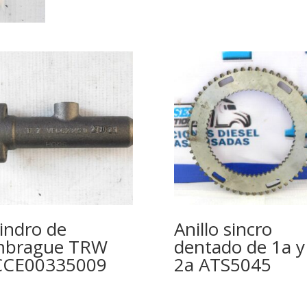
lindro de
Anillo sincro
mbrague TRW
dentado de 1a y
CCE00335009
2a ATS5045