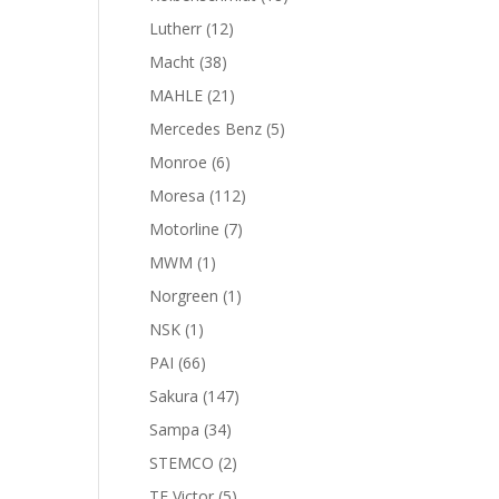
productos
12
Lutherr
12
productos
38
Macht
38
productos
21
MAHLE
21
productos
5
Mercedes Benz
5
productos
6
Monroe
6
productos
112
Moresa
112
productos
7
Motorline
7
productos
1
MWM
1
producto
1
Norgreen
1
producto
1
NSK
1
producto
66
PAI
66
productos
147
Sakura
147
productos
34
Sampa
34
productos
2
STEMCO
2
productos
5
TF Victor
5