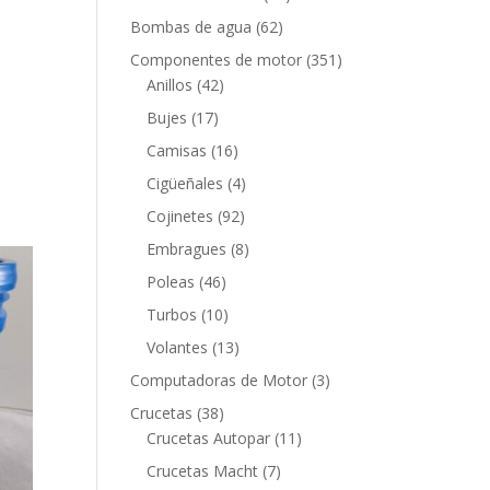
productos
62
Bombas de agua
62
productos
351
Componentes de motor
351
42
productos
Anillos
42
productos
17
Bujes
17
productos
16
Camisas
16
productos
4
Cigüeñales
4
productos
92
Cojinetes
92
productos
8
Embragues
8
productos
46
Poleas
46
productos
10
Turbos
10
productos
13
Volantes
13
productos
3
Computadoras de Motor
3
productos
38
Crucetas
38
productos
11
Crucetas Autopar
11
productos
7
Crucetas Macht
7