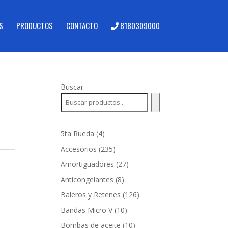
S
PRODUCTOS
CONTACTO
8180309000
Buscar
4
5ta Rueda
4
productos
235
Accesorios
235
a
productos
27
Amortiguadores
27
productos
8
Anticongelantes
8
productos
126
Baleros y Retenes
126
productos
10
Bandas Micro V
10
productos
10
Bombas de aceite
10