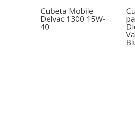
Cubeta Mobile
Cu
Delvac 1300 15W-
pa
40
Di
Va
Bl