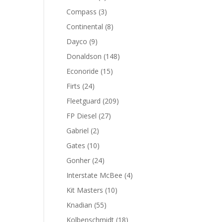
productos
3
Compass
3
productos
8
Continental
8
productos
9
Dayco
9
productos
148
Donaldson
148
productos
15
Econoride
15
productos
24
Firts
24
productos
209
Fleetguard
209
productos
27
FP Diesel
27
productos
2
Gabriel
2
productos
10
Gates
10
productos
24
Gonher
24
productos
4
Interstate McBee
4
productos
10
Kit Masters
10
productos
55
Knadian
55
productos
18
Kolbenschmidt
18