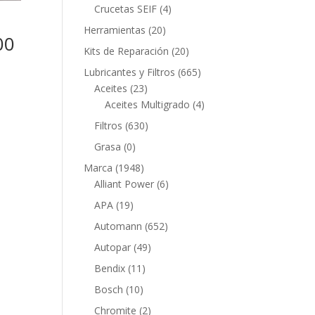
productos
4
Crucetas SEIF
4
productos
20
Herramientas
20
00
productos
20
Kits de Reparación
20
productos
665
Lubricantes y Filtros
665
23
productos
Aceites
23
productos
4
Aceites Multigrado
4
productos
630
Filtros
630
productos
0
Grasa
0
productos
1948
Marca
1948
productos
6
Alliant Power
6
productos
19
APA
19
productos
652
Automann
652
productos
49
Autopar
49
productos
11
Bendix
11
productos
10
Bosch
10
productos
2
Chromite
2