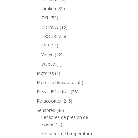
productos
32
Timken
32
productos
59
TKL
59
productos
16
TR Parts
16
productos
8
TROGRIM
8
productos
19
TSP
19
productos
42
Vaden
42
productos
1
Wabco
1
producto
1
Motores
1
producto
2
Motores Reparados
2
productos
58
Piezas Eléctricas
58
productos
215
Refacciones
215
productos
42
Sensores
42
productos
Sensores de presión de
15
aceite
15
productos
Sensores de temperatura