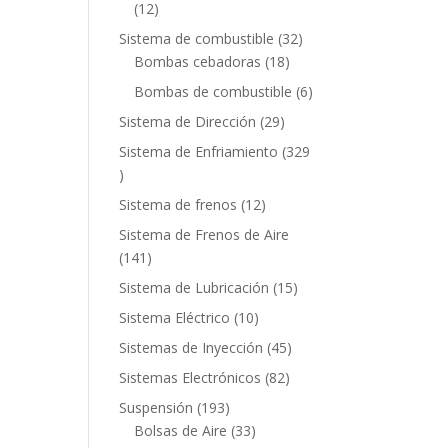
12
12
productos
32
Sistema de combustible
32
18
productos
Bombas cebadoras
18
productos
6
Bombas de combustible
6
productos
29
Sistema de Dirección
29
productos
Sistema de Enfriamiento
329
329
productos
12
Sistema de frenos
12
productos
Sistema de Frenos de Aire
141
141
productos
15
Sistema de Lubricación
15
productos
10
Sistema Eléctrico
10
productos
45
Sistemas de Inyección
45
productos
82
Sistemas Electrónicos
82
productos
193
Suspensión
193
productos
33
Bolsas de Aire
33