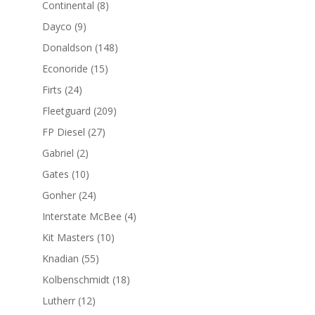
8
Continental
8
productos
9
Dayco
9
productos
148
Donaldson
148
productos
15
Econoride
15
productos
24
Firts
24
productos
209
Fleetguard
209
productos
27
FP Diesel
27
productos
2
Gabriel
2
productos
10
Gates
10
productos
24
Gonher
24
productos
4
Interstate McBee
4
productos
10
Kit Masters
10
productos
55
Knadian
55
productos
18
Kolbenschmidt
18
productos
12
Lutherr
12