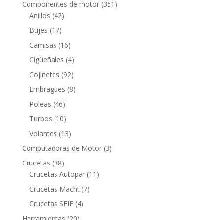
productos
351
Componentes de motor
351
42
productos
Anillos
42
productos
17
Bujes
17
productos
16
Camisas
16
productos
4
Cigüeñales
4
productos
92
Cojinetes
92
productos
8
Embragues
8
productos
46
Poleas
46
productos
10
Turbos
10
productos
13
Volantes
13
productos
3
Computadoras de Motor
3
productos
38
Crucetas
38
productos
11
Crucetas Autopar
11
productos
7
Crucetas Macht
7
productos
4
Crucetas SEIF
4
productos
20
Herramientas
20