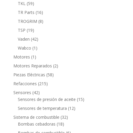
productos
59
TKL
59
productos
16
TR Parts
16
productos
8
TROGRIM
8
productos
19
TSP
19
productos
42
Vaden
42
productos
1
Wabco
1
producto
1
Motores
1
producto
2
Motores Reparados
2
productos
58
Piezas Eléctricas
58
productos
215
Refacciones
215
productos
42
Sensores
42
productos
15
Sensores de presión de aceite
15
productos
12
Sensores de temperatura
12
productos
32
Sistema de combustible
32
18
productos
Bombas cebadoras
18
productos
6
Bombas de combustible
6