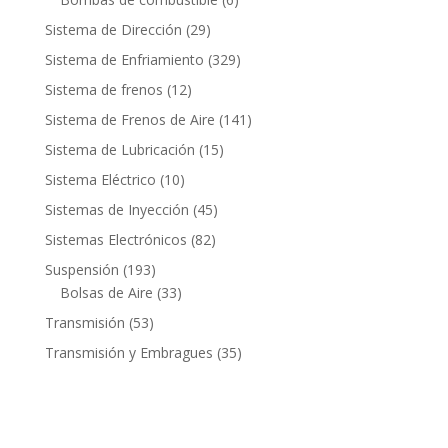
productos
29
Sistema de Dirección
29
productos
329
Sistema de Enfriamiento
329
productos
12
Sistema de frenos
12
productos
141
Sistema de Frenos de Aire
141
productos
15
Sistema de Lubricación
15
productos
10
Sistema Eléctrico
10
productos
45
Sistemas de Inyección
45
productos
82
Sistemas Electrónicos
82
productos
193
Suspensión
193
productos
33
Bolsas de Aire
33
productos
53
Transmisión
53
productos
35
Transmisión y Embragues
35
productos
Contacto