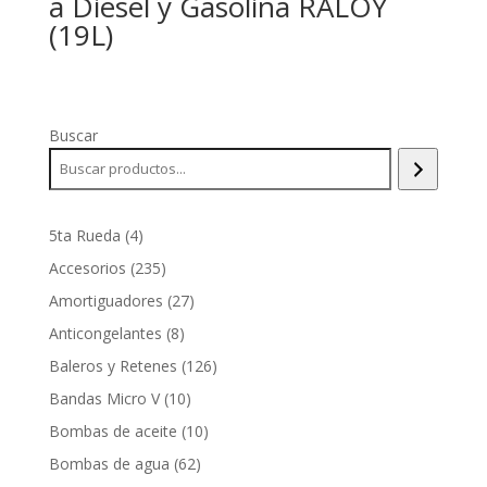
a Diesel y Gasolina RALOY
(19L)
Buscar
4
5ta Rueda
4
productos
235
Accesorios
235
productos
27
Amortiguadores
27
productos
8
Anticongelantes
8
productos
126
Baleros y Retenes
126
productos
10
Bandas Micro V
10
productos
10
Bombas de aceite
10
productos
62
Bombas de agua
62