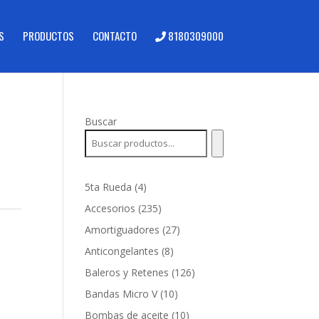
S
PRODUCTOS
CONTACTO
8180309000
Buscar
-
4
5ta Rueda
4
productos
235
Accesorios
235
productos
27
Amortiguadores
27
productos
8
Anticongelantes
8
productos
126
Baleros y Retenes
126
productos
10
Bandas Micro V
10
productos
10
Bombas de aceite
10