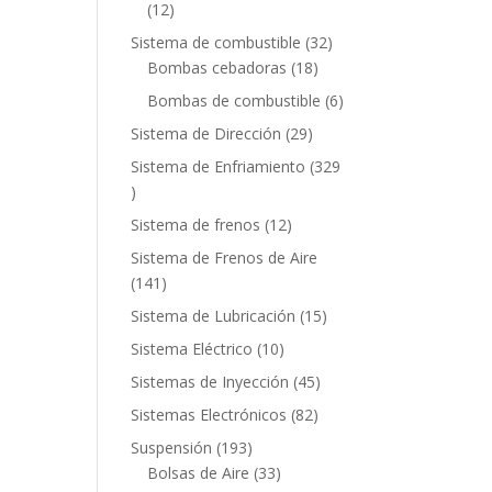
12
12
productos
32
Sistema de combustible
32
18
productos
Bombas cebadoras
18
productos
6
Bombas de combustible
6
productos
29
Sistema de Dirección
29
productos
Sistema de Enfriamiento
329
329
productos
12
Sistema de frenos
12
productos
Sistema de Frenos de Aire
141
141
productos
15
Sistema de Lubricación
15
productos
10
Sistema Eléctrico
10
productos
45
Sistemas de Inyección
45
productos
82
Sistemas Electrónicos
82
productos
193
Suspensión
193
productos
33
Bolsas de Aire
33