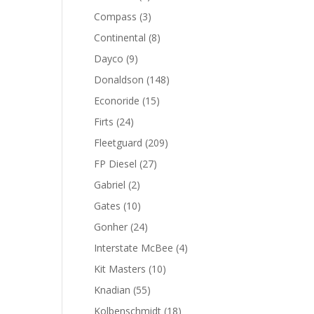
productos
3
Compass
3
productos
8
Continental
8
productos
9
Dayco
9
productos
148
Donaldson
148
productos
15
Econoride
15
productos
24
Firts
24
productos
209
Fleetguard
209
productos
27
FP Diesel
27
productos
2
Gabriel
2
productos
10
Gates
10
productos
24
Gonher
24
productos
4
Interstate McBee
4
productos
10
Kit Masters
10
productos
55
Knadian
55
productos
18
Kolbenschmidt
18