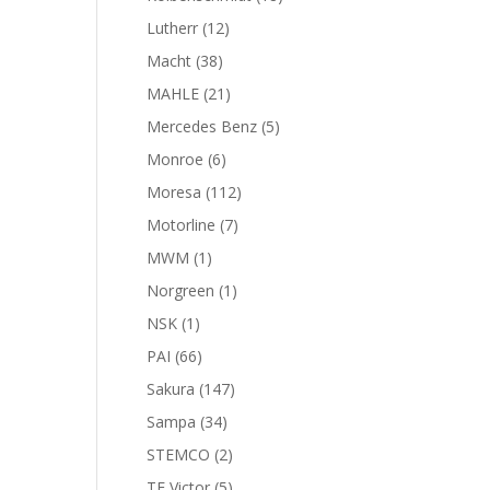
productos
12
Lutherr
12
productos
38
Macht
38
productos
21
MAHLE
21
productos
5
Mercedes Benz
5
productos
6
Monroe
6
productos
112
Moresa
112
productos
7
Motorline
7
productos
1
MWM
1
producto
1
Norgreen
1
producto
1
NSK
1
producto
66
PAI
66
productos
147
Sakura
147
productos
34
Sampa
34
productos
2
STEMCO
2
productos
5
TF Victor
5