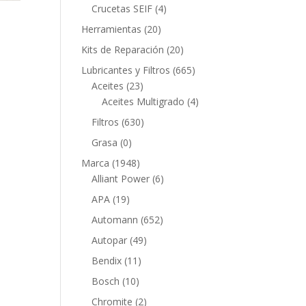
productos
4
Crucetas SEIF
4
productos
20
Herramientas
20
productos
20
Kits de Reparación
20
productos
665
Lubricantes y Filtros
665
23
productos
Aceites
23
productos
4
Aceites Multigrado
4
productos
630
Filtros
630
productos
0
Grasa
0
productos
1948
Marca
1948
productos
6
Alliant Power
6
productos
19
APA
19
productos
652
Automann
652
productos
49
Autopar
49
productos
11
Bendix
11
productos
10
Bosch
10
productos
2
Chromite
2