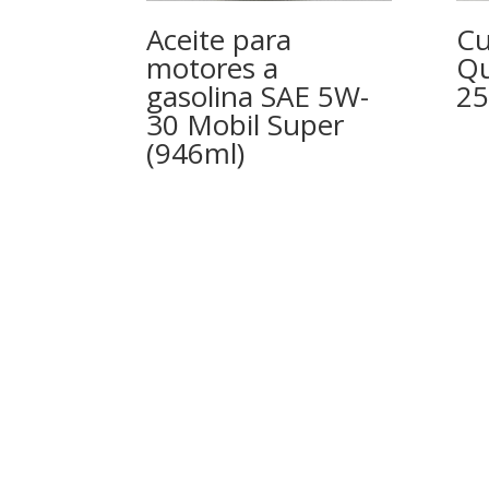
Aceite para
Cu
motores a
Qu
gasolina SAE 5W-
2
30 Mobil Super
(946ml)