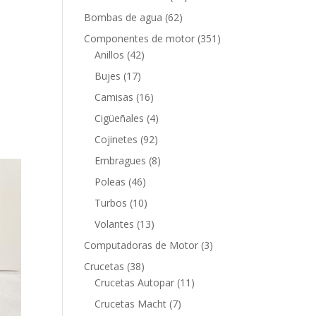
productos
62
Bombas de agua
62
productos
351
Componentes de motor
351
42
productos
Anillos
42
productos
17
Bujes
17
productos
16
Camisas
16
productos
4
Cigüeñales
4
productos
92
Cojinetes
92
productos
8
Embragues
8
productos
46
Poleas
46
productos
10
Turbos
10
productos
13
Volantes
13
productos
3
Computadoras de Motor
3
productos
38
Crucetas
38
productos
11
Crucetas Autopar
11
productos
7
Crucetas Macht
7