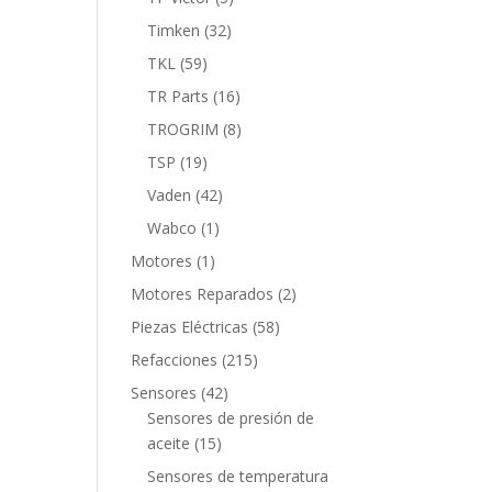
productos
32
Timken
32
productos
59
TKL
59
productos
16
TR Parts
16
productos
8
TROGRIM
8
productos
19
TSP
19
productos
42
Vaden
42
productos
1
Wabco
1
producto
1
Motores
1
producto
2
Motores Reparados
2
productos
58
Piezas Eléctricas
58
productos
215
Refacciones
215
productos
42
Sensores
42
productos
Sensores de presión de
15
aceite
15
productos
Sensores de temperatura