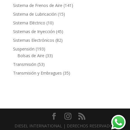
productos
141
Sistema de Frenos de Aire
141
productos
15
Sistema de Lubricación
15
productos
10
Sistema Eléctrico
10
productos
45
Sistemas de Inyección
45
productos
82
Sistemas Electrónicos
82
productos
193
Suspensión
193
productos
33
Bolsas de Aire
33
productos
53
Transmisión
53
productos
35
Transmisión y Embragues
35
productos
Contacto
DIESEL INTERNATIONAL | DERECHOS RESERVADOS