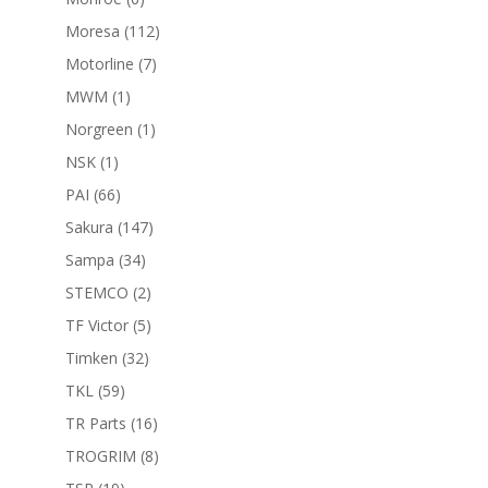
productos
112
Moresa
112
productos
7
Motorline
7
productos
1
MWM
1
producto
1
Norgreen
1
producto
1
NSK
1
producto
66
PAI
66
productos
147
Sakura
147
productos
34
Sampa
34
productos
2
STEMCO
2
productos
5
TF Victor
5
productos
32
Timken
32
productos
59
TKL
59
productos
16
TR Parts
16
productos
8
TROGRIM
8
productos
19