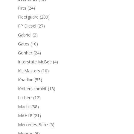
productos
24
Firts
24
productos
209
Fleetguard
209
productos
27
FP Diesel
27
productos
2
Gabriel
2
productos
10
Gates
10
productos
24
Gonher
24
productos
4
Interstate McBee
4
productos
10
Kit Masters
10
productos
55
Knadian
55
productos
18
Kolbenschmidt
18
productos
12
Lutherr
12
productos
38
Macht
38
productos
21
MAHLE
21
productos
5
Mercedes Benz
5
productos
6
Monroe
6