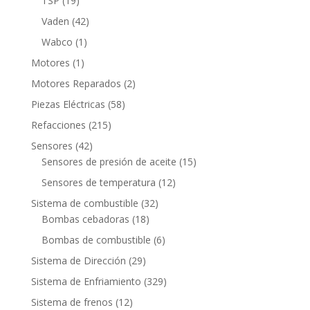
TSP
19
productos
42
Vaden
42
productos
1
Wabco
1
producto
1
Motores
1
producto
2
Motores Reparados
2
productos
58
Piezas Eléctricas
58
productos
215
Refacciones
215
productos
42
Sensores
42
productos
15
Sensores de presión de aceite
15
productos
12
Sensores de temperatura
12
productos
32
Sistema de combustible
32
18
productos
Bombas cebadoras
18
productos
6
Bombas de combustible
6
productos
29
Sistema de Dirección
29
productos
329
Sistema de Enfriamiento
329
productos
12
Sistema de frenos
12