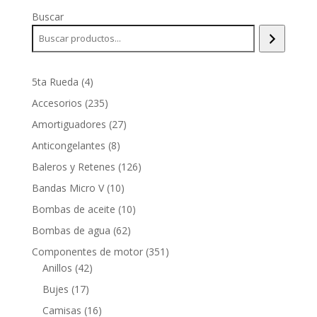
Buscar
4
5ta Rueda
4
productos
235
Accesorios
235
productos
27
Amortiguadores
27
productos
8
Anticongelantes
8
productos
126
Baleros y Retenes
126
productos
10
Bandas Micro V
10
productos
10
Bombas de aceite
10
productos
62
Bombas de agua
62
productos
351
Componentes de motor
351
42
productos
Anillos
42
productos
17
Bujes
17
productos
16
Camisas
16