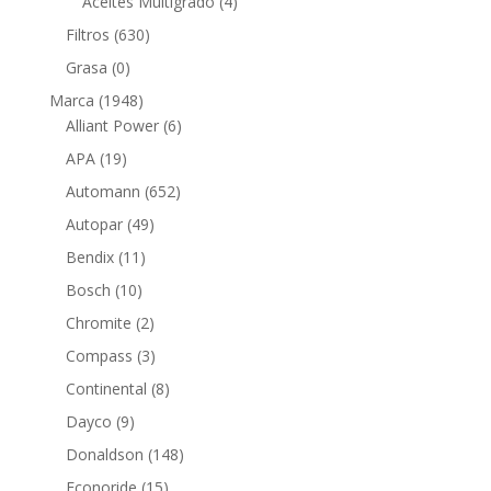
productos
4
Aceites Multigrado
4
productos
630
Filtros
630
productos
0
Grasa
0
productos
1948
Marca
1948
productos
6
Alliant Power
6
productos
19
APA
19
productos
652
Automann
652
productos
49
Autopar
49
productos
11
Bendix
11
productos
10
Bosch
10
productos
2
Chromite
2
productos
3
Compass
3
productos
8
Continental
8
productos
9
Dayco
9
productos
148
Donaldson
148
productos
15
Econoride
15