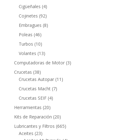
productos
4
Cigüeñales
4
productos
92
Cojinetes
92
productos
8
Embragues
8
productos
46
Poleas
46
productos
10
Turbos
10
productos
13
Volantes
13
productos
3
Computadoras de Motor
3
productos
38
Crucetas
38
productos
11
Crucetas Autopar
11
productos
7
Crucetas Macht
7
productos
4
Crucetas SEIF
4
productos
20
Herramientas
20
productos
20
Kits de Reparación
20
productos
665
Lubricantes y Filtros
665
23
productos
Aceites
23