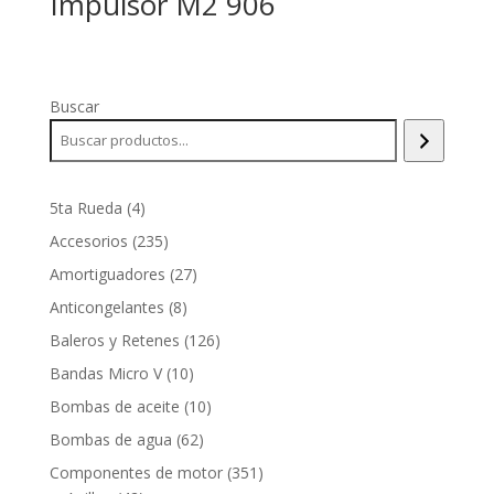
Impulsor M2 906
Buscar
4
5ta Rueda
4
productos
235
Accesorios
235
productos
27
Amortiguadores
27
productos
8
Anticongelantes
8
productos
126
Baleros y Retenes
126
productos
10
Bandas Micro V
10
productos
10
Bombas de aceite
10
productos
62
Bombas de agua
62
productos
351
Componentes de motor
351