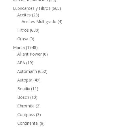
productos
665
Lubricantes y Filtros
665
23
productos
Aceites
23
productos
4
Aceites Multigrado
4
productos
630
Filtros
630
productos
0
Grasa
0
productos
1948
Marca
1948
productos
6
Alliant Power
6
productos
19
APA
19
productos
652
Automann
652
productos
49
Autopar
49
productos
11
Bendix
11
productos
10
Bosch
10
productos
2
Chromite
2
productos
3
Compass
3
productos
8
Continental
8