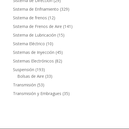
29
Sistema de Dirección
29
productos
329
Sistema de Enfriamiento
329
productos
12
Sistema de frenos
12
productos
141
Sistema de Frenos de Aire
141
productos
15
Sistema de Lubricación
15
productos
10
Sistema Eléctrico
10
productos
45
Sistemas de Inyección
45
productos
82
Sistemas Electrónicos
82
productos
193
Suspensión
193
productos
33
Bolsas de Aire
33
productos
53
Transmisión
53
productos
35
Transmisión y Embragues
35
productos
Contacto