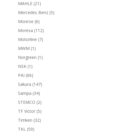
productos
21
MAHLE
21
productos
5
Mercedes Benz
5
productos
6
Monroe
6
productos
112
Moresa
112
productos
7
Motorline
7
productos
1
MWM
1
producto
1
Norgreen
1
producto
1
NSK
1
producto
66
PAI
66
productos
147
Sakura
147
productos
34
Sampa
34
productos
2
STEMCO
2
productos
5
TF Victor
5
productos
32
Timken
32
productos
59
TKL
59