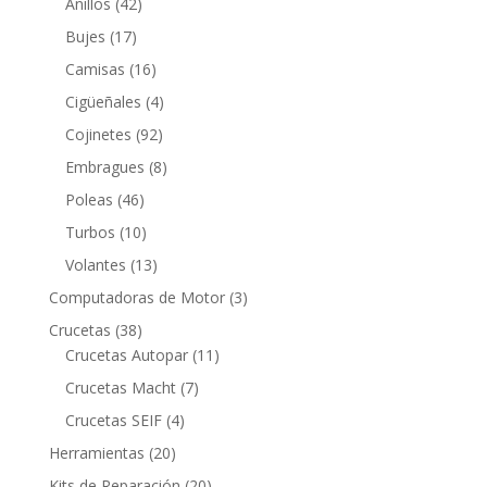
42
productos
Anillos
42
productos
17
Bujes
17
productos
16
Camisas
16
productos
4
Cigüeñales
4
productos
92
Cojinetes
92
productos
8
Embragues
8
productos
46
Poleas
46
productos
10
Turbos
10
productos
13
Volantes
13
productos
3
Computadoras de Motor
3
productos
38
Crucetas
38
productos
11
Crucetas Autopar
11
productos
7
Crucetas Macht
7
productos
4
Crucetas SEIF
4
productos
20
Herramientas
20
productos
20
Kits de Reparación
20