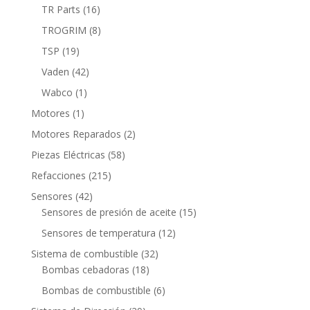
productos
16
TR Parts
16
productos
8
TROGRIM
8
productos
19
TSP
19
productos
42
Vaden
42
productos
1
Wabco
1
producto
1
Motores
1
producto
2
Motores Reparados
2
productos
58
Piezas Eléctricas
58
productos
215
Refacciones
215
productos
42
Sensores
42
productos
15
Sensores de presión de aceite
15
productos
12
Sensores de temperatura
12
productos
32
Sistema de combustible
32
18
productos
Bombas cebadoras
18
productos
6
Bombas de combustible
6
productos