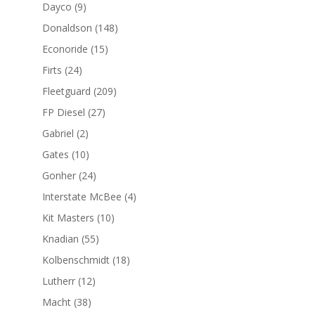
productos
9
Dayco
9
productos
148
Donaldson
148
productos
15
Econoride
15
productos
24
Firts
24
productos
209
Fleetguard
209
productos
27
FP Diesel
27
productos
2
Gabriel
2
productos
10
Gates
10
productos
24
Gonher
24
productos
4
Interstate McBee
4
productos
10
Kit Masters
10
productos
55
Knadian
55
productos
18
Kolbenschmidt
18
productos
12
Lutherr
12
productos
38
Macht
38