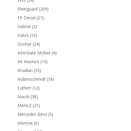
Firts
24
productos
209
Fleetguard
209
productos
27
FP Diesel
27
productos
2
Gabriel
2
productos
10
Gates
10
productos
24
Gonher
24
productos
4
Interstate McBee
4
productos
10
Kit Masters
10
productos
55
Knadian
55
productos
18
Kolbenschmidt
18
productos
12
Lutherr
12
productos
38
Macht
38
productos
21
MAHLE
21
productos
5
Mercedes Benz
5
productos
6
Monroe
6
productos