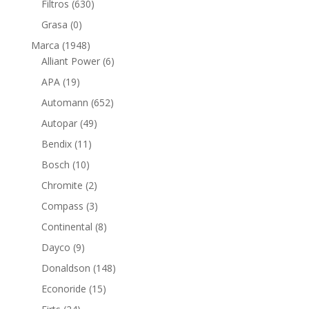
630
Filtros
630
productos
0
Grasa
0
productos
1948
Marca
1948
productos
6
Alliant Power
6
productos
19
APA
19
productos
652
Automann
652
productos
49
Autopar
49
productos
11
Bendix
11
productos
10
Bosch
10
productos
2
Chromite
2
productos
3
Compass
3
productos
8
Continental
8
productos
9
Dayco
9
productos
148
Donaldson
148
productos
15
Econoride
15
productos
24