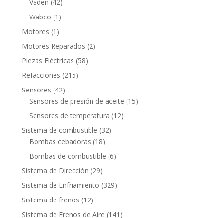
42
Vaden
42
productos
1
Wabco
1
producto
1
Motores
1
producto
2
Motores Reparados
2
productos
58
Piezas Eléctricas
58
productos
215
Refacciones
215
productos
42
Sensores
42
productos
15
Sensores de presión de aceite
15
productos
12
Sensores de temperatura
12
productos
32
Sistema de combustible
32
18
productos
Bombas cebadoras
18
productos
6
Bombas de combustible
6
productos
29
Sistema de Dirección
29
productos
329
Sistema de Enfriamiento
329
productos
12
Sistema de frenos
12
productos
141
Sistema de Frenos de Aire
141