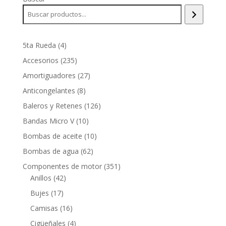
4
5ta Rueda
4
productos
235
Accesorios
235
productos
27
Amortiguadores
27
productos
8
Anticongelantes
8
productos
126
Baleros y Retenes
126
productos
10
Bandas Micro V
10
productos
10
Bombas de aceite
10
productos
62
Bombas de agua
62
productos
351
Componentes de motor
351
42
productos
Anillos
42
productos
17
Bujes
17
productos
16
Camisas
16
productos
4
Cigüeñales
4