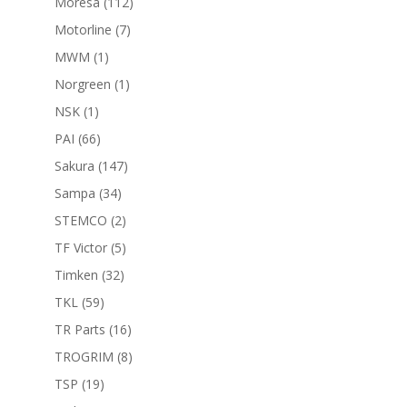
112
Moresa
112
productos
7
Motorline
7
productos
1
MWM
1
producto
1
Norgreen
1
producto
1
NSK
1
producto
66
PAI
66
productos
147
Sakura
147
productos
34
Sampa
34
productos
2
STEMCO
2
productos
5
TF Victor
5
productos
32
Timken
32
productos
59
TKL
59
productos
16
TR Parts
16
productos
8
TROGRIM
8
productos
19
TSP
19
productos