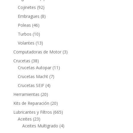
productos
92
Cojinetes
92
productos
8
Embragues
8
productos
46
Poleas
46
productos
10
Turbos
10
productos
13
Volantes
13
productos
3
Computadoras de Motor
3
productos
38
Crucetas
38
productos
11
Crucetas Autopar
11
productos
7
Crucetas Macht
7
productos
4
Crucetas SEIF
4
productos
20
Herramientas
20
productos
20
Kits de Reparación
20
productos
665
Lubricantes y Filtros
665
23
productos
Aceites
23
productos
4
Aceites Multigrado
4
productos