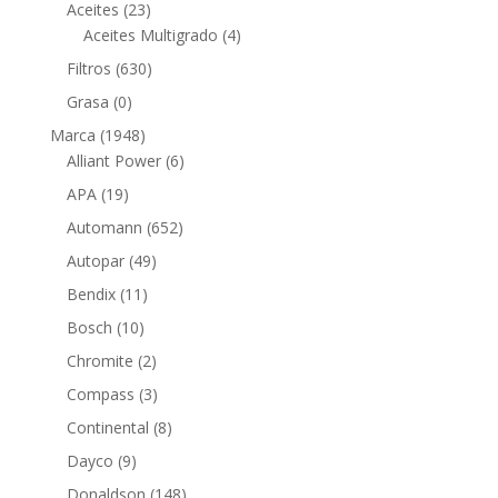
23
productos
Aceites
23
productos
4
Aceites Multigrado
4
productos
630
Filtros
630
productos
0
Grasa
0
productos
1948
Marca
1948
productos
6
Alliant Power
6
productos
19
APA
19
productos
652
Automann
652
productos
49
Autopar
49
productos
11
Bendix
11
productos
10
Bosch
10
productos
2
Chromite
2
productos
3
Compass
3
productos
8
Continental
8
productos
9
Dayco
9
productos
148
Donaldson
148