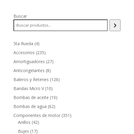
Buscar
4
5ta Rueda
4
productos
235
Accesorios
235
productos
27
Amortiguadores
27
productos
8
Anticongelantes
8
productos
126
Baleros y Retenes
126
productos
10
Bandas Micro V
10
productos
10
Bombas de aceite
10
productos
62
Bombas de agua
62
productos
351
Componentes de motor
351
42
productos
Anillos
42
productos
17
Bujes
17