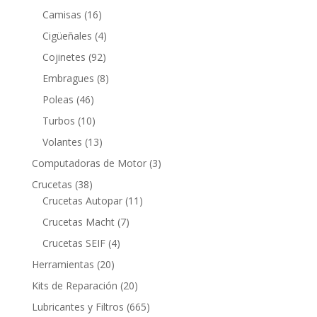
productos
16
Camisas
16
productos
4
Cigüeñales
4
productos
92
Cojinetes
92
productos
8
Embragues
8
productos
46
Poleas
46
productos
10
Turbos
10
productos
13
Volantes
13
productos
3
Computadoras de Motor
3
productos
38
Crucetas
38
productos
11
Crucetas Autopar
11
productos
7
Crucetas Macht
7
productos
4
Crucetas SEIF
4
productos
20
Herramientas
20
productos
20
Kits de Reparación
20
productos
665
Lubricantes y Filtros
665