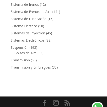
productos
12
Sistema de frenos
12
productos
141
Sistema de Frenos de Aire
141
productos
15
Sistema de Lubricación
15
productos
10
Sistema Eléctrico
10
productos
45
Sistemas de Inyección
45
productos
82
Sistemas Electrónicos
82
productos
193
Suspensión
193
productos
33
Bolsas de Aire
33
productos
53
Transmisión
53
productos
35
Transmisión y Embragues
35
productos
Contacto