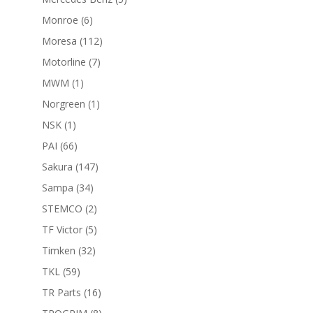
productos
6
Monroe
6
productos
112
Moresa
112
productos
7
Motorline
7
productos
1
MWM
1
producto
1
Norgreen
1
producto
1
NSK
1
producto
66
PAI
66
productos
147
Sakura
147
productos
34
Sampa
34
productos
2
STEMCO
2
productos
5
TF Victor
5
productos
32
Timken
32
productos
59
TKL
59
productos
16
TR Parts
16
productos
8