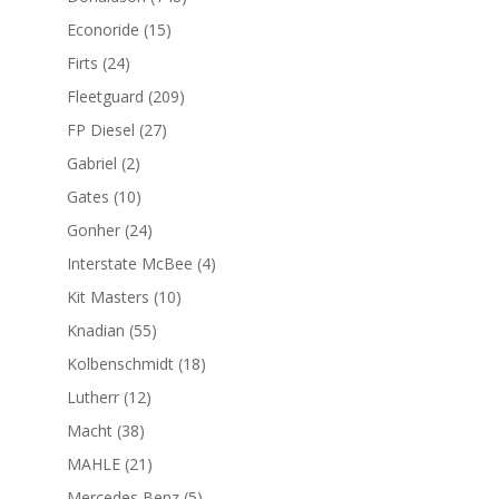
productos
15
Econoride
15
productos
24
Firts
24
productos
209
Fleetguard
209
productos
27
FP Diesel
27
productos
2
Gabriel
2
productos
10
Gates
10
productos
24
Gonher
24
productos
4
Interstate McBee
4
productos
10
Kit Masters
10
productos
55
Knadian
55
productos
18
Kolbenschmidt
18
productos
12
Lutherr
12
productos
38
Macht
38
productos
21
MAHLE
21
productos
5
Mercedes Benz
5