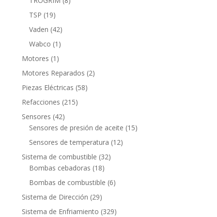
TROGRIM
8
productos
19
TSP
19
productos
42
Vaden
42
productos
1
Wabco
1
producto
1
Motores
1
producto
2
Motores Reparados
2
productos
58
Piezas Eléctricas
58
productos
215
Refacciones
215
productos
42
Sensores
42
productos
15
Sensores de presión de aceite
15
productos
12
Sensores de temperatura
12
productos
32
Sistema de combustible
32
18
productos
Bombas cebadoras
18
productos
6
Bombas de combustible
6
productos
29
Sistema de Dirección
29
productos
329
Sistema de Enfriamiento
329