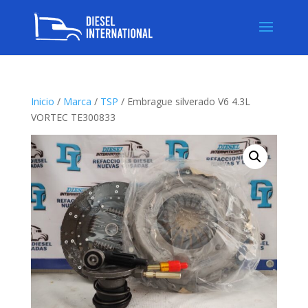
Inicio
/
Marca
/
TSP
/ Embrague silverado V6 4.3L
VORTEC TE300833