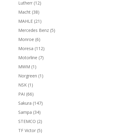
productos
12
Lutherr
12
productos
38
Macht
38
productos
21
MAHLE
21
productos
5
Mercedes Benz
5
productos
6
Monroe
6
productos
112
Moresa
112
productos
7
Motorline
7
productos
1
MWM
1
producto
1
Norgreen
1
producto
1
NSK
1
producto
66
PAI
66
productos
147
Sakura
147
productos
34
Sampa
34
productos
2
STEMCO
2
productos
5
TF Victor
5