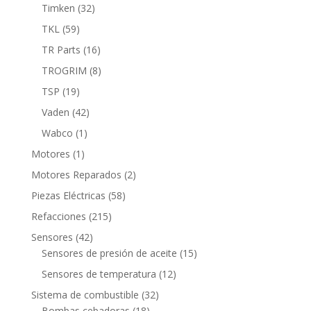
productos
32
Timken
32
productos
59
TKL
59
productos
16
TR Parts
16
productos
8
TROGRIM
8
productos
19
TSP
19
productos
42
Vaden
42
productos
1
Wabco
1
producto
1
Motores
1
producto
2
Motores Reparados
2
productos
58
Piezas Eléctricas
58
productos
215
Refacciones
215
productos
42
Sensores
42
productos
15
Sensores de presión de aceite
15
productos
12
Sensores de temperatura
12
productos
32
Sistema de combustible
32
18
productos
Bombas cebadoras
18