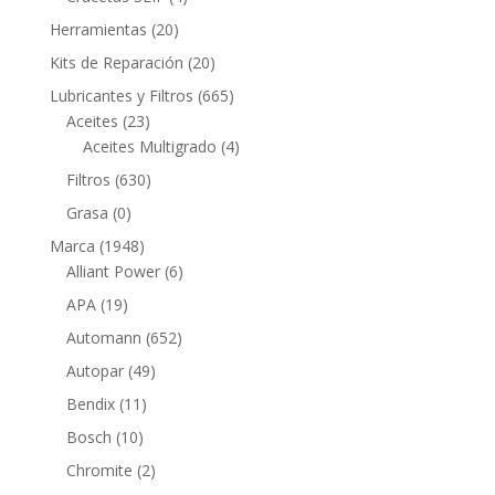
productos
20
Herramientas
20
productos
20
Kits de Reparación
20
productos
665
Lubricantes y Filtros
665
23
productos
Aceites
23
productos
4
Aceites Multigrado
4
productos
630
Filtros
630
productos
0
Grasa
0
productos
1948
Marca
1948
productos
6
Alliant Power
6
productos
19
APA
19
productos
652
Automann
652
productos
49
Autopar
49
productos
11
Bendix
11
productos
10
Bosch
10
productos
2
Chromite
2
productos