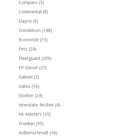
3
Compass
3
productos
8
Continental
8
productos
9
Dayco
9
productos
148
Donaldson
148
productos
15
Econoride
15
productos
24
Firts
24
productos
209
Fleetguard
209
productos
27
FP Diesel
27
productos
2
Gabriel
2
productos
10
Gates
10
productos
24
Gonher
24
productos
4
Interstate McBee
4
productos
10
Kit Masters
10
productos
55
Knadian
55
productos
18
Kolbenschmidt
18