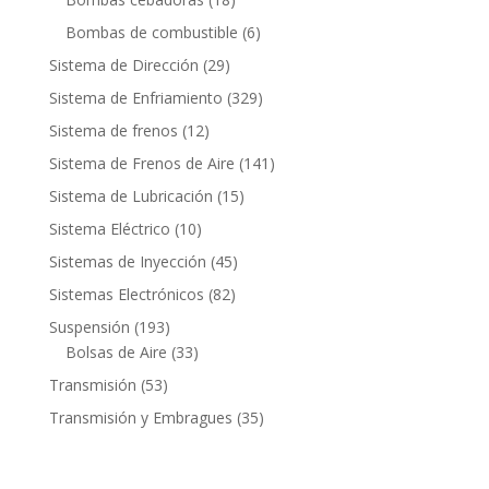
productos
6
Bombas de combustible
6
productos
29
Sistema de Dirección
29
productos
329
Sistema de Enfriamiento
329
productos
12
Sistema de frenos
12
productos
141
Sistema de Frenos de Aire
141
productos
15
Sistema de Lubricación
15
productos
10
Sistema Eléctrico
10
productos
45
Sistemas de Inyección
45
productos
82
Sistemas Electrónicos
82
productos
193
Suspensión
193
productos
33
Bolsas de Aire
33
productos
53
Transmisión
53
productos
35
Transmisión y Embragues
35
productos
Contacto