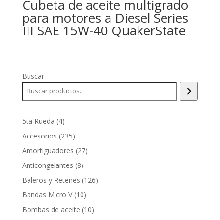
Cubeta de aceite multigrado
para motores a Diesel Series
III SAE 15W-40 QuakerState
Buscar
4
5ta Rueda
4
productos
235
Accesorios
235
productos
27
Amortiguadores
27
productos
8
Anticongelantes
8
productos
126
Baleros y Retenes
126
productos
10
Bandas Micro V
10
productos
10
Bombas de aceite
10