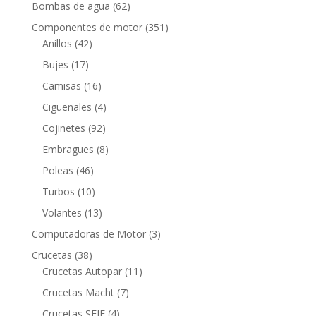
productos
62
Bombas de agua
62
productos
351
Componentes de motor
351
42
productos
Anillos
42
productos
17
Bujes
17
productos
16
Camisas
16
productos
4
Cigüeñales
4
productos
92
Cojinetes
92
productos
8
Embragues
8
productos
46
Poleas
46
productos
10
Turbos
10
productos
13
Volantes
13
productos
3
Computadoras de Motor
3
productos
38
Crucetas
38
productos
11
Crucetas Autopar
11
productos
7
Crucetas Macht
7
productos
4
Crucetas SEIF
4