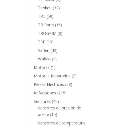
productos
32
Timken
32
productos
59
TKL
59
productos
16
TR Parts
16
productos
8
TROGRIM
8
productos
19
TSP
19
productos
42
Vaden
42
productos
1
Wabco
1
producto
1
Motores
1
producto
2
Motores Reparados
2
productos
58
Piezas Eléctricas
58
productos
215
Refacciones
215
productos
42
Sensores
42
productos
Sensores de presión de
15
aceite
15
productos
Sensores de temperatura