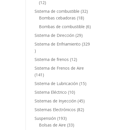
12
12
productos
32
Sistema de combustible
32
18
productos
Bombas cebadoras
18
productos
6
Bombas de combustible
6
productos
29
Sistema de Dirección
29
productos
Sistema de Enfriamiento
329
329
productos
12
Sistema de frenos
12
productos
Sistema de Frenos de Aire
141
141
productos
15
Sistema de Lubricación
15
productos
10
Sistema Eléctrico
10
productos
45
Sistemas de Inyección
45
productos
82
Sistemas Electrónicos
82
productos
193
Suspensión
193
productos
33
Bolsas de Aire
33