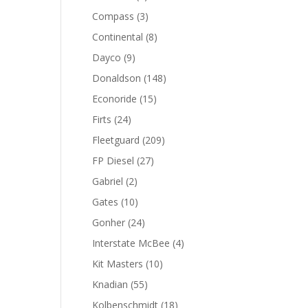
productos
3
Compass
3
productos
8
Continental
8
productos
9
Dayco
9
productos
148
Donaldson
148
productos
15
Econoride
15
productos
24
Firts
24
productos
209
Fleetguard
209
productos
27
FP Diesel
27
productos
2
Gabriel
2
productos
10
Gates
10
productos
24
Gonher
24
productos
4
Interstate McBee
4
productos
10
Kit Masters
10
productos
55
Knadian
55
productos
18
Kolbenschmidt
18