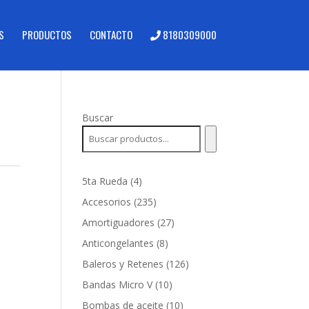
S
PRODUCTOS
CONTACTO
8180309000
Buscar
4
5ta Rueda
4
productos
235
Accesorios
235
productos
27
Amortiguadores
27
productos
8
Anticongelantes
8
productos
126
Baleros y Retenes
126
productos
10
Bandas Micro V
10
productos
10
Bombas de aceite
10