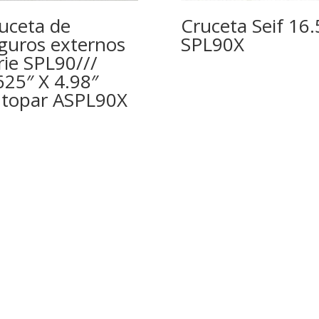
uceta de
Cruceta Seif 16.
guros externos
SPL90X
rie SPL90///
625″ X 4.98″
topar ASPL90X