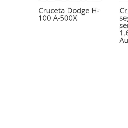
Cruceta Dodge H-
Cr
100 A-500X
se
se
1.
Au