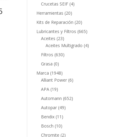
productos
4
Crucetas SEIF
4
5
productos
20
Herramientas
20
productos
20
Kits de Reparación
20
productos
665
Lubricantes y Filtros
665
23
productos
Aceites
23
productos
4
Aceites Multigrado
4
productos
630
Filtros
630
productos
0
Grasa
0
productos
1948
Marca
1948
productos
6
Alliant Power
6
productos
19
APA
19
productos
652
Automann
652
productos
49
Autopar
49
productos
11
Bendix
11
productos
10
Bosch
10
productos
2
Chromite
2