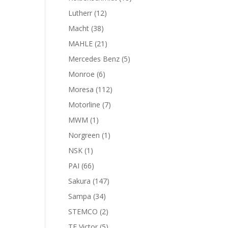
productos
12
Lutherr
12
productos
38
Macht
38
productos
21
MAHLE
21
productos
5
Mercedes Benz
5
productos
6
Monroe
6
productos
112
Moresa
112
productos
7
Motorline
7
productos
1
MWM
1
producto
1
Norgreen
1
producto
1
NSK
1
producto
66
PAI
66
productos
147
Sakura
147
productos
34
Sampa
34
productos
2
STEMCO
2
productos
5
TF Victor
5