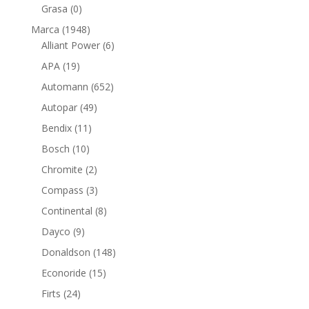
productos
0
Grasa
0
productos
1948
Marca
1948
productos
6
Alliant Power
6
productos
19
APA
19
productos
652
Automann
652
productos
49
Autopar
49
productos
11
Bendix
11
productos
10
Bosch
10
productos
2
Chromite
2
productos
3
Compass
3
productos
8
Continental
8
productos
9
Dayco
9
productos
148
Donaldson
148
productos
15
Econoride
15
productos
24
Firts
24
productos