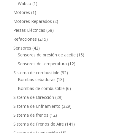
productos
1
Wabco
1
producto
1
Motores
1
producto
2
Motores Reparados
2
productos
58
Piezas Eléctricas
58
productos
215
Refacciones
215
productos
42
Sensores
42
productos
15
Sensores de presión de aceite
15
productos
12
Sensores de temperatura
12
productos
32
Sistema de combustible
32
18
productos
Bombas cebadoras
18
productos
6
Bombas de combustible
6
productos
29
Sistema de Dirección
29
productos
329
Sistema de Enfriamiento
329
productos
12
Sistema de frenos
12
productos
141
Sistema de Frenos de Aire
141
productos
15
Sistema de Lubricación
15