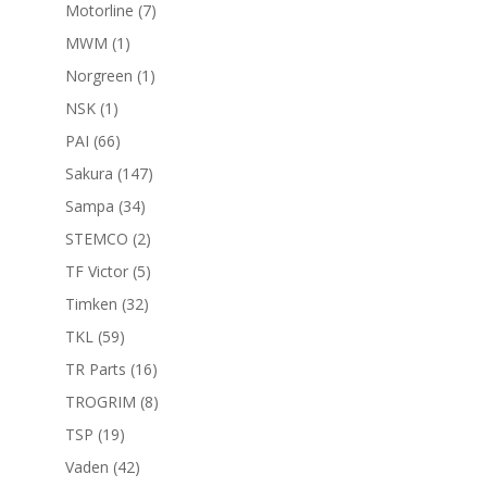
productos
7
Motorline
7
productos
1
MWM
1
producto
1
Norgreen
1
producto
1
NSK
1
producto
66
PAI
66
productos
147
Sakura
147
productos
34
Sampa
34
productos
2
STEMCO
2
productos
5
TF Victor
5
productos
32
Timken
32
productos
59
TKL
59
productos
16
TR Parts
16
productos
8
TROGRIM
8
productos
19
TSP
19
productos
42
Vaden
42