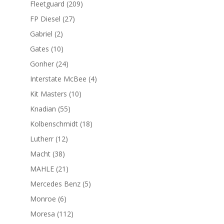
209
Fleetguard
209
productos
27
FP Diesel
27
productos
2
Gabriel
2
productos
10
Gates
10
productos
24
Gonher
24
productos
4
Interstate McBee
4
productos
10
Kit Masters
10
productos
55
Knadian
55
productos
18
Kolbenschmidt
18
productos
12
Lutherr
12
productos
38
Macht
38
productos
21
MAHLE
21
productos
5
Mercedes Benz
5
productos
6
Monroe
6
productos
112
Moresa
112