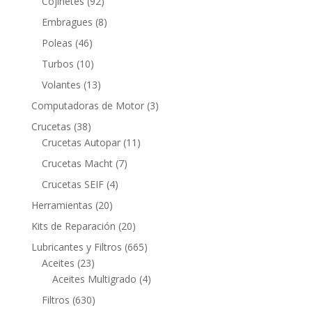
92
Cojinetes
92
productos
8
Embragues
8
productos
46
Poleas
46
productos
10
Turbos
10
productos
13
Volantes
13
productos
3
Computadoras de Motor
3
productos
38
Crucetas
38
productos
11
Crucetas Autopar
11
productos
7
Crucetas Macht
7
productos
4
Crucetas SEIF
4
productos
20
Herramientas
20
productos
20
Kits de Reparación
20
productos
665
Lubricantes y Filtros
665
23
productos
Aceites
23
productos
4
Aceites Multigrado
4
productos
630
Filtros
630