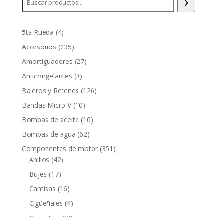
4
5ta Rueda
4
productos
235
Accesorios
235
productos
27
Amortiguadores
27
productos
8
Anticongelantes
8
productos
126
Baleros y Retenes
126
productos
10
Bandas Micro V
10
productos
10
Bombas de aceite
10
productos
62
Bombas de agua
62
productos
351
Componentes de motor
351
42
productos
Anillos
42
productos
17
Bujes
17
productos
16
Camisas
16
productos
4
Cigüeñales
4
productos