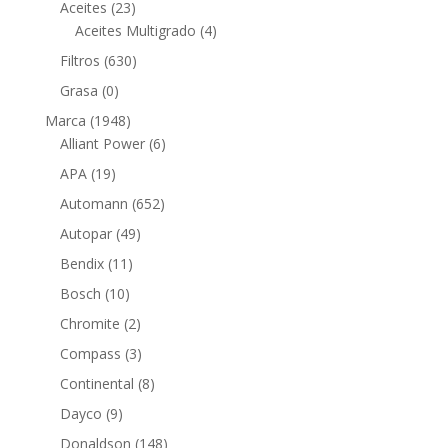
23
productos
Aceites
23
productos
4
Aceites Multigrado
4
productos
630
Filtros
630
productos
0
Grasa
0
productos
1948
Marca
1948
productos
6
Alliant Power
6
productos
19
APA
19
productos
652
Automann
652
productos
49
Autopar
49
productos
11
Bendix
11
productos
10
Bosch
10
productos
2
Chromite
2
productos
3
Compass
3
productos
8
Continental
8
productos
9
Dayco
9
productos
148
Donaldson
148