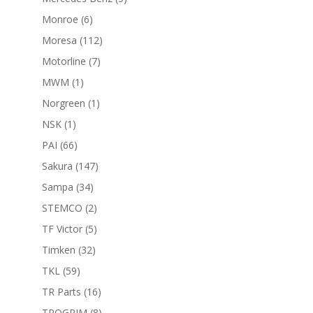
productos
6
Monroe
6
productos
112
Moresa
112
productos
7
Motorline
7
productos
1
MWM
1
producto
1
Norgreen
1
producto
1
NSK
1
producto
66
PAI
66
productos
147
Sakura
147
productos
34
Sampa
34
productos
2
STEMCO
2
productos
5
TF Victor
5
productos
32
Timken
32
productos
59
TKL
59
productos
16
TR Parts
16
productos
8
TROGRIM
8