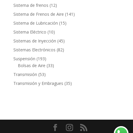
productos
12
Sistema de frenos
12
productos
141
Sistema de Frenos de Aire
141
productos
15
Sistema de Lubricación
15
productos
10
Sistema Eléctrico
10
productos
45
Sistemas de Inyección
45
productos
82
Sistemas Electrónicos
82
productos
193
Suspensión
193
productos
33
Bolsas de Aire
33
productos
53
Transmisión
53
productos
35
Transmisión y Embragues
35
productos
Contacto