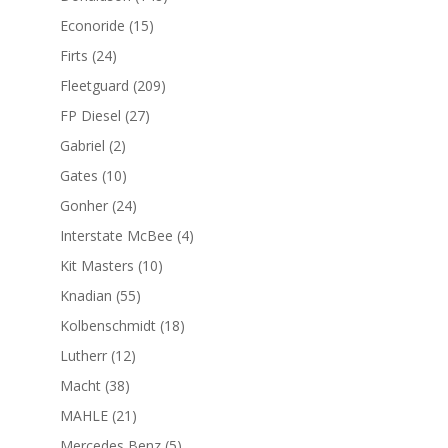
productos
15
Econoride
15
productos
24
Firts
24
productos
209
Fleetguard
209
productos
27
FP Diesel
27
productos
2
Gabriel
2
productos
10
Gates
10
productos
24
Gonher
24
productos
4
Interstate McBee
4
productos
10
Kit Masters
10
productos
55
Knadian
55
productos
18
Kolbenschmidt
18
productos
12
Lutherr
12
productos
38
Macht
38
productos
21
MAHLE
21
productos
5
Mercedes Benz
5