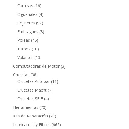
productos
16
Camisas
16
productos
4
Cigüeñales
4
productos
92
Cojinetes
92
productos
8
Embragues
8
productos
46
Poleas
46
productos
10
Turbos
10
productos
13
Volantes
13
productos
3
Computadoras de Motor
3
productos
38
Crucetas
38
productos
11
Crucetas Autopar
11
productos
7
Crucetas Macht
7
productos
4
Crucetas SEIF
4
productos
20
Herramientas
20
productos
20
Kits de Reparación
20
productos
665
Lubricantes y Filtros
665