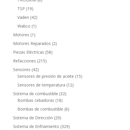
productos
19
TSP
19
productos
42
Vaden
42
productos
1
Wabco
1
producto
1
Motores
1
producto
2
Motores Reparados
2
productos
58
Piezas Eléctricas
58
productos
215
Refacciones
215
productos
42
Sensores
42
productos
15
Sensores de presión de aceite
15
productos
12
Sensores de temperatura
12
productos
32
Sistema de combustible
32
18
productos
Bombas cebadoras
18
productos
6
Bombas de combustible
6
productos
29
Sistema de Dirección
29
productos
329
Sistema de Enfriamiento
329