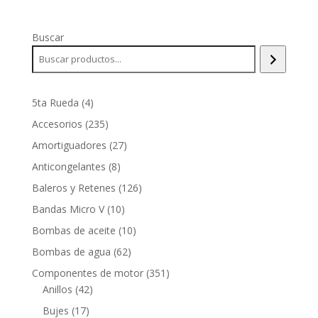
Buscar
4
5ta Rueda
4
productos
235
Accesorios
235
productos
27
Amortiguadores
27
productos
8
Anticongelantes
8
productos
126
Baleros y Retenes
126
productos
10
Bandas Micro V
10
productos
10
Bombas de aceite
10
productos
62
Bombas de agua
62
productos
351
Componentes de motor
351
42
productos
Anillos
42
productos
17
Bujes
17