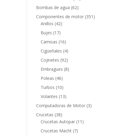
productos
62
Bombas de agua
62
productos
351
Componentes de motor
351
42
productos
Anillos
42
productos
17
Bujes
17
productos
16
Camisas
16
productos
4
Cigüeñales
4
productos
92
Cojinetes
92
productos
8
Embragues
8
productos
46
Poleas
46
productos
10
Turbos
10
productos
13
Volantes
13
productos
3
Computadoras de Motor
3
productos
38
Crucetas
38
productos
11
Crucetas Autopar
11
productos
7
Crucetas Macht
7