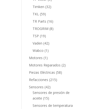
productos
32
Timken
32
productos
59
TKL
59
productos
16
TR Parts
16
productos
8
TROGRIM
8
productos
19
TSP
19
productos
42
Vaden
42
productos
1
Wabco
1
producto
1
Motores
1
producto
2
Motores Reparados
2
productos
58
Piezas Eléctricas
58
productos
215
Refacciones
215
productos
42
Sensores
42
productos
Sensores de presión de
15
aceite
15
productos
Sensores de temperatura