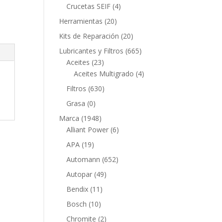
productos
4
Crucetas SEIF
4
productos
20
Herramientas
20
productos
20
Kits de Reparación
20
productos
665
Lubricantes y Filtros
665
23
productos
Aceites
23
productos
4
Aceites Multigrado
4
productos
630
Filtros
630
productos
0
Grasa
0
productos
1948
Marca
1948
productos
6
Alliant Power
6
productos
19
APA
19
productos
652
Automann
652
productos
49
Autopar
49
productos
11
Bendix
11
productos
10
Bosch
10
productos
2
Chromite
2