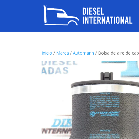
Inicio
/
Marca
/
Automann
/ Bolsa de aire de c