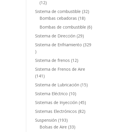
12
12
productos
32
Sistema de combustible
32
18
productos
Bombas cebadoras
18
productos
6
Bombas de combustible
6
productos
29
Sistema de Dirección
29
productos
Sistema de Enfriamiento
329
329
productos
12
Sistema de frenos
12
productos
Sistema de Frenos de Aire
141
141
productos
15
Sistema de Lubricación
15
productos
10
Sistema Eléctrico
10
productos
45
Sistemas de Inyección
45
productos
82
Sistemas Electrónicos
82
productos
193
Suspensión
193
productos
33
Bolsas de Aire
33