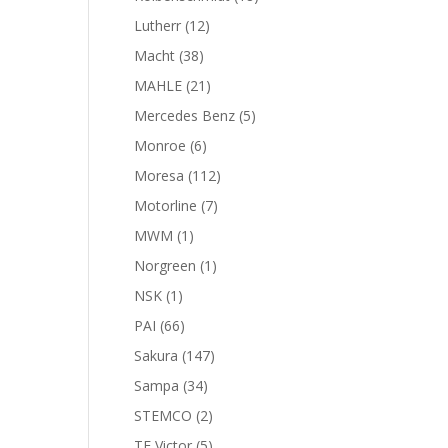
productos
12
Lutherr
12
productos
38
Macht
38
productos
21
MAHLE
21
productos
5
Mercedes Benz
5
productos
6
Monroe
6
productos
112
Moresa
112
productos
7
Motorline
7
productos
1
MWM
1
producto
1
Norgreen
1
producto
1
NSK
1
producto
66
PAI
66
productos
147
Sakura
147
productos
34
Sampa
34
productos
2
STEMCO
2
productos
5
TF Victor
5