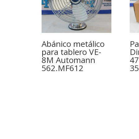
Abánico metálico
Pa
para tablero VE-
Di
8M Automann
47
562.MF612
3