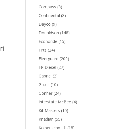
productos
3
Compass
3
productos
8
Continental
8
productos
9
Dayco
9
productos
148
Donaldson
148
productos
15
Econoride
15
ri
productos
24
Firts
24
productos
209
Fleetguard
209
productos
27
FP Diesel
27
productos
2
Gabriel
2
productos
10
Gates
10
productos
24
Gonher
24
productos
4
Interstate McBee
4
productos
10
Kit Masters
10
productos
55
Knadian
55
productos
18
Kolbenschmidt
18