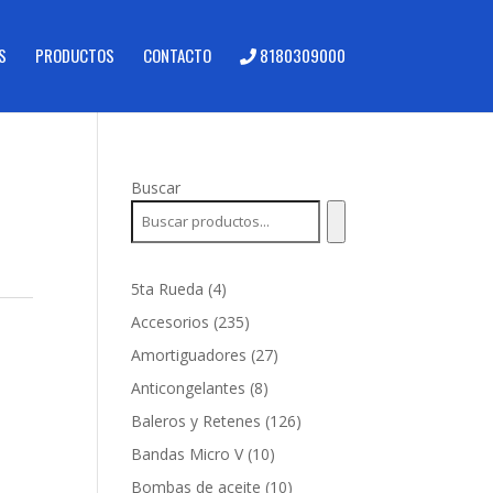
S
PRODUCTOS
CONTACTO
8180309000
Buscar
4
5ta Rueda
4
productos
235
Accesorios
235
productos
27
Amortiguadores
27
productos
8
Anticongelantes
8
productos
126
Baleros y Retenes
126
productos
10
Bandas Micro V
10
productos
10
Bombas de aceite
10