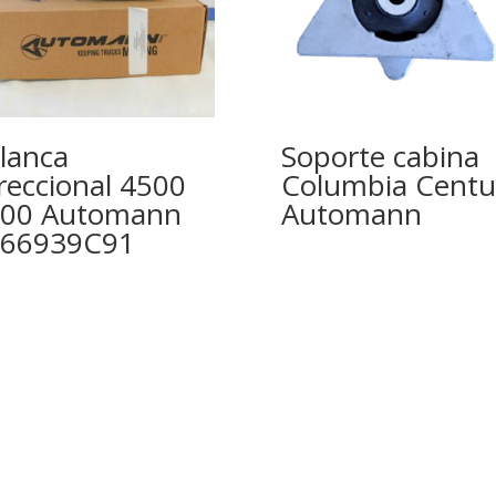
lanca
Soporte cabina
reccional 4500
Columbia Centu
00 Automann
Automann
566939C91