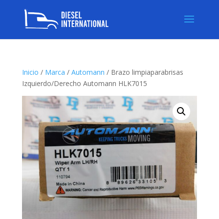
Inicio
/
Marca
/
Automann
/ Brazo limpiaparabrisas
Izquierdo/Derecho Automann HLK7015