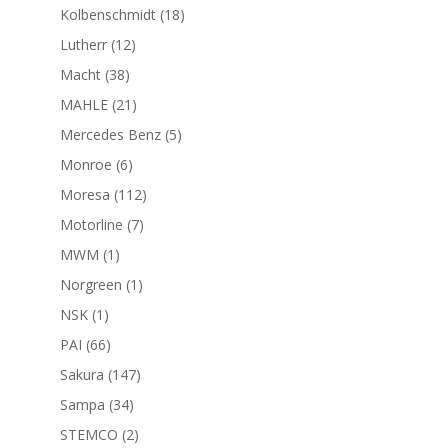
productos
18
Kolbenschmidt
18
productos
12
Lutherr
12
productos
38
Macht
38
productos
21
MAHLE
21
productos
5
Mercedes Benz
5
productos
6
Monroe
6
productos
112
Moresa
112
productos
7
Motorline
7
productos
1
MWM
1
producto
1
Norgreen
1
producto
1
NSK
1
producto
66
PAI
66
productos
147
Sakura
147
productos
34
Sampa
34
productos
2
STEMCO
2