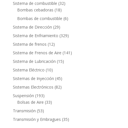
productos
32
Sistema de combustible
32
18
productos
Bombas cebadoras
18
productos
6
Bombas de combustible
6
productos
29
Sistema de Dirección
29
productos
329
Sistema de Enfriamiento
329
productos
12
Sistema de frenos
12
productos
141
Sistema de Frenos de Aire
141
productos
15
Sistema de Lubricación
15
productos
10
Sistema Eléctrico
10
productos
45
Sistemas de Inyección
45
productos
82
Sistemas Electrónicos
82
productos
193
Suspensión
193
productos
33
Bolsas de Aire
33
productos
53
Transmisión
53
productos
35
Transmisión y Embragues
35
productos