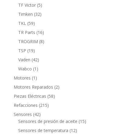
productos
5
TF Victor
5
productos
32
Timken
32
productos
59
TKL
59
productos
16
TR Parts
16
productos
8
TROGRIM
8
productos
19
TSP
19
productos
42
Vaden
42
productos
1
Wabco
1
producto
1
Motores
1
producto
2
Motores Reparados
2
productos
58
Piezas Eléctricas
58
productos
215
Refacciones
215
productos
42
Sensores
42
productos
15
Sensores de presión de aceite
15
productos
12
Sensores de temperatura
12