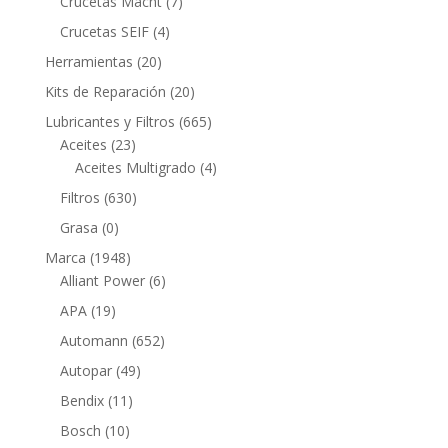
7
Crucetas Macht
7
productos
4
Crucetas SEIF
4
productos
20
Herramientas
20
productos
20
Kits de Reparación
20
productos
665
Lubricantes y Filtros
665
23
productos
Aceites
23
productos
4
Aceites Multigrado
4
productos
630
Filtros
630
productos
0
Grasa
0
productos
1948
Marca
1948
productos
6
Alliant Power
6
productos
19
APA
19
productos
652
Automann
652
productos
49
Autopar
49
productos
11
Bendix
11
productos
10
Bosch
10