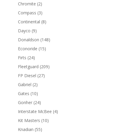
productos
2
Chromite
2
productos
3
Compass
3
productos
8
Continental
8
productos
9
Dayco
9
productos
148
Donaldson
148
productos
15
Econoride
15
productos
24
Firts
24
productos
209
Fleetguard
209
productos
27
FP Diesel
27
productos
2
Gabriel
2
productos
10
Gates
10
productos
24
Gonher
24
productos
4
Interstate McBee
4
productos
10
Kit Masters
10
productos
55
Knadian
55