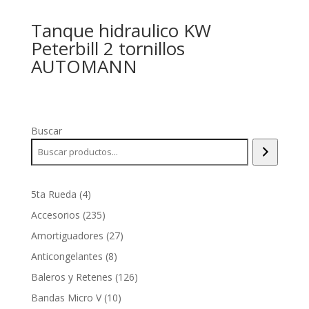
Tanque hidraulico KW
Peterbill 2 tornillos
AUTOMANN
Buscar
4
5ta Rueda
4
productos
235
Accesorios
235
productos
27
Amortiguadores
27
productos
8
Anticongelantes
8
productos
126
Baleros y Retenes
126
productos
10
Bandas Micro V
10