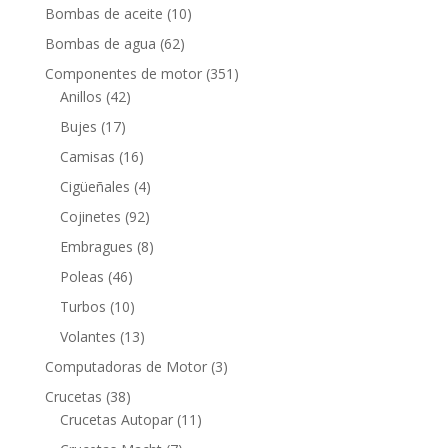
productos
10
Bombas de aceite
10
productos
62
Bombas de agua
62
productos
351
Componentes de motor
351
42
productos
Anillos
42
productos
17
Bujes
17
productos
16
Camisas
16
productos
4
Cigüeñales
4
productos
92
Cojinetes
92
productos
8
Embragues
8
productos
46
Poleas
46
productos
10
Turbos
10
productos
13
Volantes
13
productos
3
Computadoras de Motor
3
productos
38
Crucetas
38
productos
11
Crucetas Autopar
11
productos