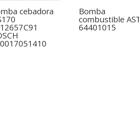
mba cebadora
Bomba
S170
combustible AS
812657C91
64401015
OSCH
0017051410