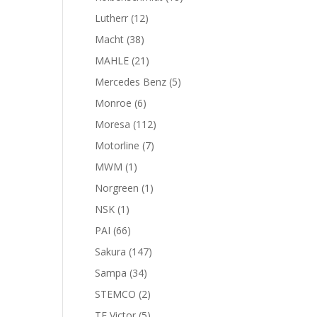
productos
12
Lutherr
12
productos
38
Macht
38
productos
21
MAHLE
21
productos
5
Mercedes Benz
5
productos
6
Monroe
6
productos
112
Moresa
112
productos
7
Motorline
7
productos
1
MWM
1
producto
1
Norgreen
1
producto
1
NSK
1
producto
66
PAI
66
productos
147
Sakura
147
productos
34
Sampa
34
productos
2
STEMCO
2
productos
5
TF Victor
5