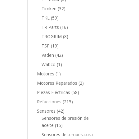
productos
32
Timken
32
productos
59
TKL
59
productos
16
TR Parts
16
productos
8
TROGRIM
8
productos
19
TSP
19
productos
42
Vaden
42
productos
1
Wabco
1
producto
1
Motores
1
producto
2
Motores Reparados
2
productos
58
Piezas Eléctricas
58
productos
215
Refacciones
215
productos
42
Sensores
42
productos
Sensores de presión de
15
aceite
15
productos
Sensores de temperatura