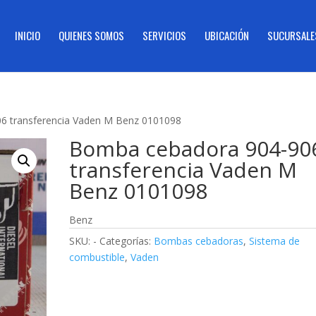
INICIO
QUIENES SOMOS
SERVICIOS
UBICACIÓN
SUCURSALE
6 transferencia Vaden M Benz 0101098
Bomba cebadora 904-90
transferencia Vaden M
Benz 0101098
Benz
SKU:
-
Categorías:
Bombas cebadoras
,
Sistema de
combustible
,
Vaden