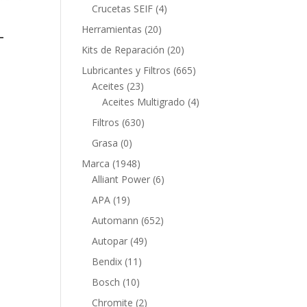
productos
4
Crucetas SEIF
4
productos
20
Herramientas
20
T
productos
20
Kits de Reparación
20
productos
665
Lubricantes y Filtros
665
23
productos
Aceites
23
productos
4
Aceites Multigrado
4
productos
630
Filtros
630
productos
0
Grasa
0
productos
1948
Marca
1948
productos
6
Alliant Power
6
productos
19
APA
19
productos
652
Automann
652
productos
49
Autopar
49
productos
11
Bendix
11
productos
10
Bosch
10
productos
2
Chromite
2