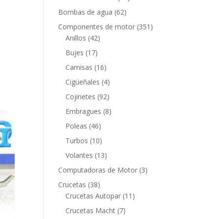
productos
62
Bombas de agua
62
productos
351
Componentes de motor
351
42
productos
Anillos
42
productos
17
Bujes
17
productos
16
Camisas
16
productos
4
Cigüeñales
4
productos
92
Cojinetes
92
productos
8
Embragues
8
productos
46
Poleas
46
productos
10
Turbos
10
productos
13
Volantes
13
productos
3
Computadoras de Motor
3
productos
38
Crucetas
38
productos
11
Crucetas Autopar
11
productos
7
Crucetas Macht
7