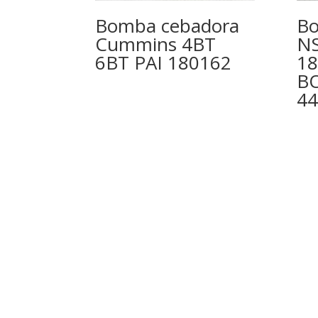
Bomba cebadora
Bo
Cummins 4BT
N
6BT PAI 180162
1
B
44