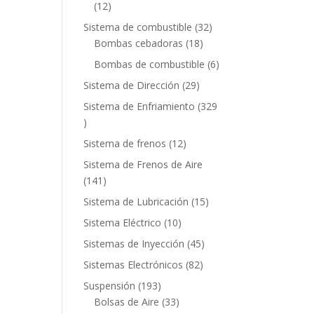
12
12
productos
32
Sistema de combustible
32
18
productos
Bombas cebadoras
18
productos
6
Bombas de combustible
6
productos
29
Sistema de Dirección
29
productos
Sistema de Enfriamiento
329
329
productos
12
Sistema de frenos
12
productos
Sistema de Frenos de Aire
141
141
productos
15
Sistema de Lubricación
15
productos
10
Sistema Eléctrico
10
productos
45
Sistemas de Inyección
45
productos
82
Sistemas Electrónicos
82
productos
193
Suspensión
193
productos
33
Bolsas de Aire
33