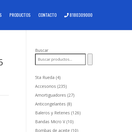
S
PRODUCTOS
CONTACTO
8180309000
Buscar
6
4
5ta Rueda
4
productos
235
Accesorios
235
productos
27
Amortiguadores
27
productos
8
Anticongelantes
8
productos
126
Baleros y Retenes
126
productos
10
Bandas Micro V
10
productos
10
Bombas de aceite
10