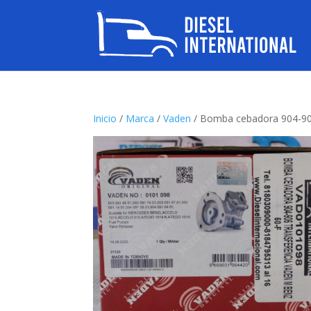
Inicio
/
Marca
/
Vaden
/ Bomba cebadora 904-90