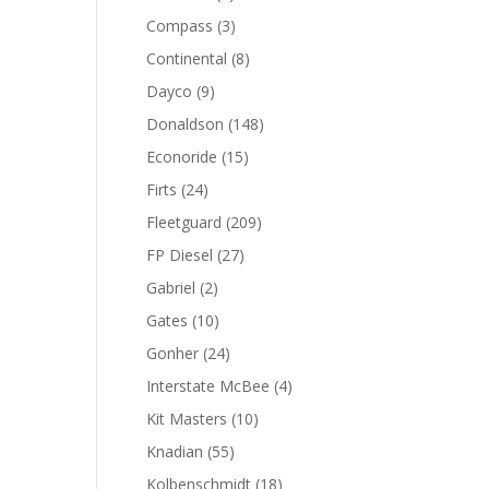
productos
3
Compass
3
productos
8
Continental
8
productos
9
Dayco
9
productos
148
Donaldson
148
productos
15
Econoride
15
productos
24
Firts
24
productos
209
Fleetguard
209
productos
27
FP Diesel
27
productos
2
Gabriel
2
productos
10
Gates
10
productos
24
Gonher
24
productos
4
Interstate McBee
4
productos
10
Kit Masters
10
productos
55
Knadian
55
productos
18
Kolbenschmidt
18