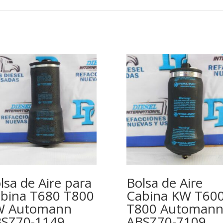
lsa de Aire para
Bolsa de Aire
bina T680 T800
Cabina KW T60
W Automann
T800 Automan
SZ70-1149
ABSZ70-7109