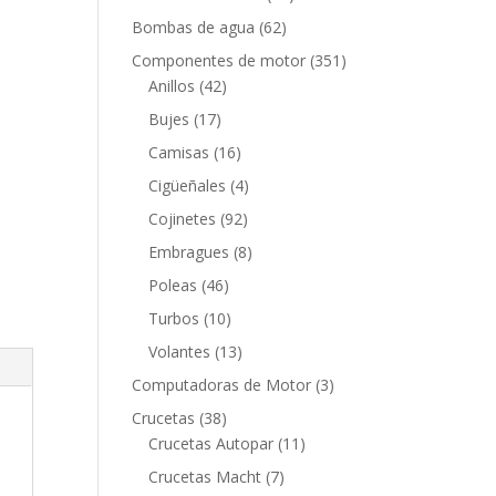
productos
62
Bombas de agua
62
productos
351
Componentes de motor
351
42
productos
Anillos
42
productos
17
Bujes
17
productos
16
Camisas
16
productos
4
Cigüeñales
4
productos
92
Cojinetes
92
productos
8
Embragues
8
productos
46
Poleas
46
productos
10
Turbos
10
productos
13
Volantes
13
productos
3
Computadoras de Motor
3
productos
38
Crucetas
38
productos
11
Crucetas Autopar
11
productos
7
Crucetas Macht
7