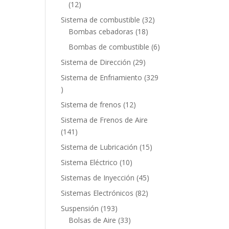
12
12
productos
32
Sistema de combustible
32
18
productos
Bombas cebadoras
18
productos
6
Bombas de combustible
6
productos
29
Sistema de Dirección
29
productos
Sistema de Enfriamiento
329
329
productos
12
Sistema de frenos
12
productos
Sistema de Frenos de Aire
141
141
productos
15
Sistema de Lubricación
15
productos
10
Sistema Eléctrico
10
productos
45
Sistemas de Inyección
45
productos
82
Sistemas Electrónicos
82
productos
193
Suspensión
193
productos
33
Bolsas de Aire
33