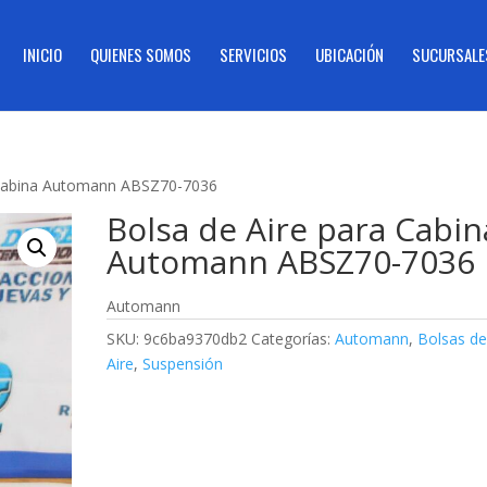
INICIO
QUIENES SOMOS
SERVICIOS
UBICACIÓN
SUCURSALE
 Cabina Automann ABSZ70-7036
Bolsa de Aire para Cabin
Automann ABSZ70-7036
Automann
SKU:
9c6ba9370db2
Categorías:
Automann
,
Bolsas d
Aire
,
Suspensión