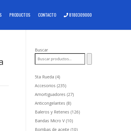
S
PRODUCTOS
CONTACTO
8180309000
Buscar
a
4
5ta Rueda
4
productos
235
Accesorios
235
e
productos
27
Amortiguadores
27
productos
8
Anticongelantes
8
productos
126
Baleros y Retenes
126
productos
10
Bandas Micro V
10
productos
10
Bombas de aceite
10