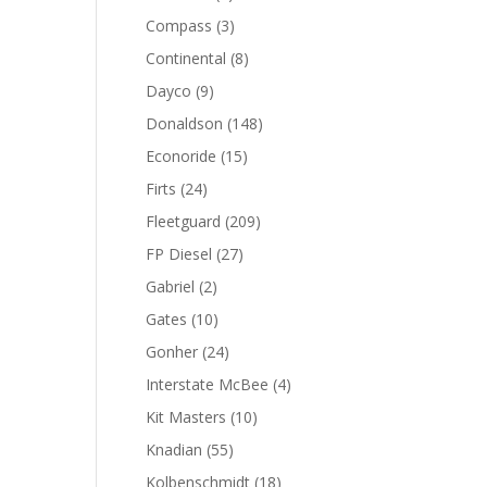
productos
3
Compass
3
productos
8
Continental
8
productos
9
Dayco
9
productos
148
Donaldson
148
productos
15
Econoride
15
productos
24
Firts
24
productos
209
Fleetguard
209
productos
27
FP Diesel
27
productos
2
Gabriel
2
productos
10
Gates
10
productos
24
Gonher
24
productos
4
Interstate McBee
4
productos
10
Kit Masters
10
productos
55
Knadian
55
productos
18
Kolbenschmidt
18