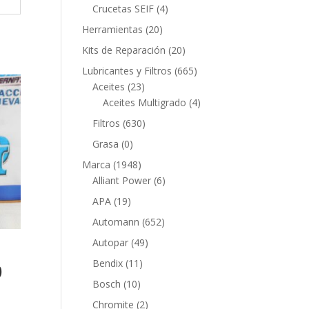
productos
4
Crucetas SEIF
4
productos
20
Herramientas
20
productos
20
Kits de Reparación
20
productos
665
Lubricantes y Filtros
665
23
productos
Aceites
23
productos
4
Aceites Multigrado
4
productos
630
Filtros
630
productos
0
Grasa
0
productos
1948
Marca
1948
productos
6
Alliant Power
6
productos
19
APA
19
productos
652
Automann
652
productos
49
Autopar
49
productos
11
Bendix
11
0
productos
10
n
Bosch
10
productos
2
Chromite
2