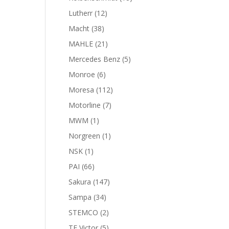
productos
12
Lutherr
12
productos
38
Macht
38
productos
21
MAHLE
21
productos
5
Mercedes Benz
5
productos
6
Monroe
6
productos
112
Moresa
112
productos
7
Motorline
7
productos
1
MWM
1
producto
1
Norgreen
1
producto
1
NSK
1
producto
66
PAI
66
productos
147
Sakura
147
productos
34
Sampa
34
productos
2
STEMCO
2
productos
5
TF Victor
5