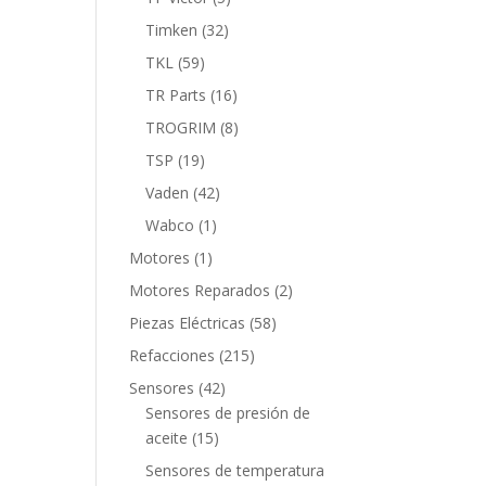
productos
32
Timken
32
productos
59
TKL
59
productos
16
TR Parts
16
productos
8
TROGRIM
8
productos
19
TSP
19
productos
42
Vaden
42
productos
1
Wabco
1
producto
1
Motores
1
producto
2
Motores Reparados
2
productos
58
Piezas Eléctricas
58
productos
215
Refacciones
215
productos
42
Sensores
42
productos
Sensores de presión de
15
aceite
15
productos
Sensores de temperatura