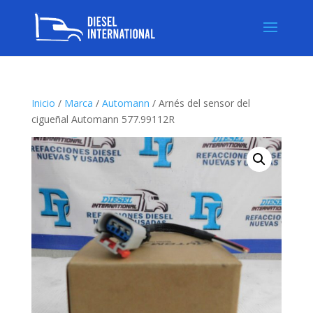
Inicio
/
Marca
/
Automann
/ Arnés del sensor del
cigueñal Automann 577.99112R