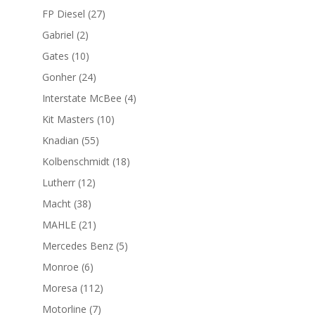
productos
27
FP Diesel
27
productos
2
Gabriel
2
productos
10
Gates
10
productos
24
Gonher
24
productos
4
Interstate McBee
4
productos
10
Kit Masters
10
productos
55
Knadian
55
productos
18
Kolbenschmidt
18
productos
12
Lutherr
12
productos
38
Macht
38
productos
21
MAHLE
21
productos
5
Mercedes Benz
5
productos
6
Monroe
6
productos
112
Moresa
112
productos
7
Motorline
7