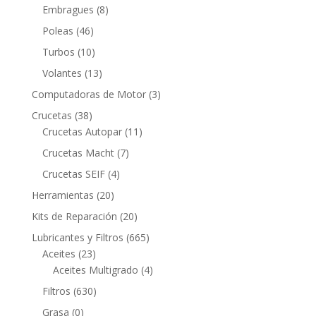
productos
8
Embragues
8
productos
46
Poleas
46
productos
10
Turbos
10
productos
13
Volantes
13
productos
3
Computadoras de Motor
3
productos
38
Crucetas
38
productos
11
Crucetas Autopar
11
productos
7
Crucetas Macht
7
productos
4
Crucetas SEIF
4
productos
20
Herramientas
20
productos
20
Kits de Reparación
20
productos
665
Lubricantes y Filtros
665
23
productos
Aceites
23
productos
4
Aceites Multigrado
4
productos
630
Filtros
630
productos
0
Grasa
0