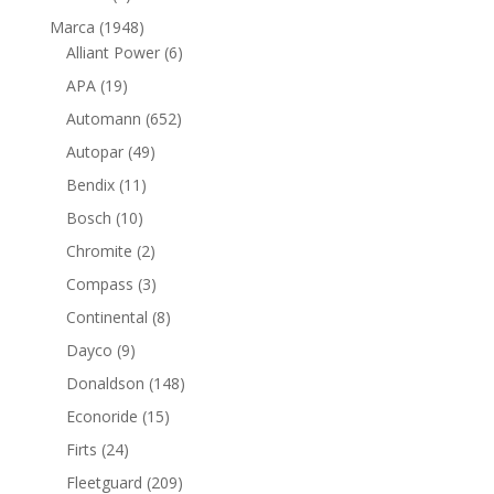
productos
1948
Marca
1948
productos
6
Alliant Power
6
productos
19
APA
19
productos
652
Automann
652
productos
49
Autopar
49
productos
11
Bendix
11
productos
10
Bosch
10
productos
2
Chromite
2
productos
3
Compass
3
productos
8
Continental
8
productos
9
Dayco
9
productos
148
Donaldson
148
productos
15
Econoride
15
productos
24
Firts
24
productos
209
Fleetguard
209