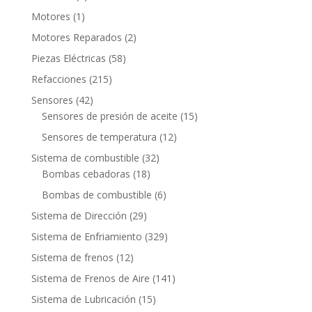
producto
1
Motores
1
producto
2
Motores Reparados
2
productos
58
Piezas Eléctricas
58
productos
215
Refacciones
215
productos
42
Sensores
42
productos
15
Sensores de presión de aceite
15
productos
12
Sensores de temperatura
12
productos
32
Sistema de combustible
32
18
productos
Bombas cebadoras
18
productos
6
Bombas de combustible
6
productos
29
Sistema de Dirección
29
productos
329
Sistema de Enfriamiento
329
productos
12
Sistema de frenos
12
productos
141
Sistema de Frenos de Aire
141
productos
15
Sistema de Lubricación
15