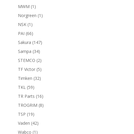
productos
1
MWM
1
producto
1
Norgreen
1
producto
1
NSK
1
producto
66
PAI
66
productos
147
Sakura
147
productos
34
Sampa
34
productos
2
STEMCO
2
productos
5
TF Victor
5
productos
32
Timken
32
productos
59
TKL
59
productos
16
TR Parts
16
productos
8
TROGRIM
8
productos
19
TSP
19
productos
42
Vaden
42
productos
1
Wabco
1