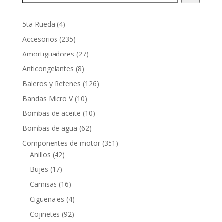
4
5ta Rueda
4
productos
235
Accesorios
235
productos
27
Amortiguadores
27
productos
8
Anticongelantes
8
productos
126
Baleros y Retenes
126
productos
10
Bandas Micro V
10
productos
10
Bombas de aceite
10
productos
62
Bombas de agua
62
productos
351
Componentes de motor
351
42
productos
Anillos
42
productos
17
Bujes
17
productos
16
Camisas
16
productos
4
Cigüeñales
4
productos
92
Cojinetes
92