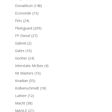
productos
148
Donaldson
148
productos
15
Econoride
15
productos
24
Firts
24
productos
209
Fleetguard
209
productos
27
FP Diesel
27
productos
2
Gabriel
2
productos
10
Gates
10
productos
24
Gonher
24
productos
4
Interstate McBee
4
productos
10
Kit Masters
10
productos
55
Knadian
55
productos
18
Kolbenschmidt
18
productos
12
Lutherr
12
productos
38
Macht
38
productos
21
MAHLE
21