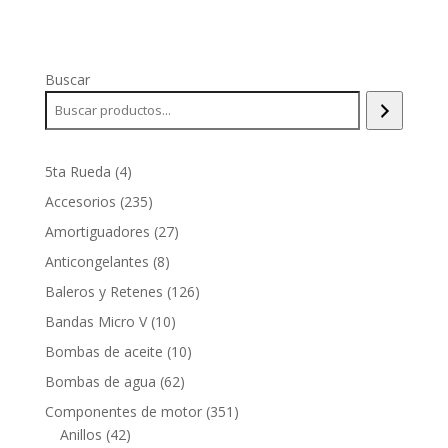
Buscar
4
5ta Rueda
4
productos
235
Accesorios
235
productos
27
Amortiguadores
27
productos
8
Anticongelantes
8
productos
126
Baleros y Retenes
126
productos
10
Bandas Micro V
10
productos
10
Bombas de aceite
10
productos
62
Bombas de agua
62
productos
351
Componentes de motor
351
42
productos
Anillos
42