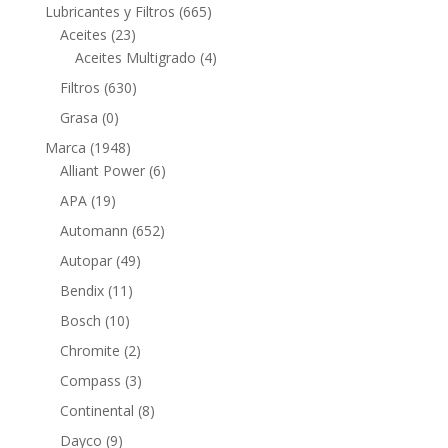
productos
665
Lubricantes y Filtros
665
23
productos
Aceites
23
productos
4
Aceites Multigrado
4
productos
630
Filtros
630
productos
0
Grasa
0
productos
1948
Marca
1948
productos
6
Alliant Power
6
productos
19
APA
19
productos
652
Automann
652
productos
49
Autopar
49
productos
11
Bendix
11
productos
10
Bosch
10
productos
2
Chromite
2
productos
3
Compass
3
productos
8
Continental
8
productos
9
Dayco
9