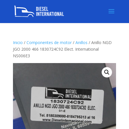
Inicio
/
Componentes de motor
/
Anillos
/ Anillo NGD
JGO 2000 466 1830724C92 Elect. International
NS006E3