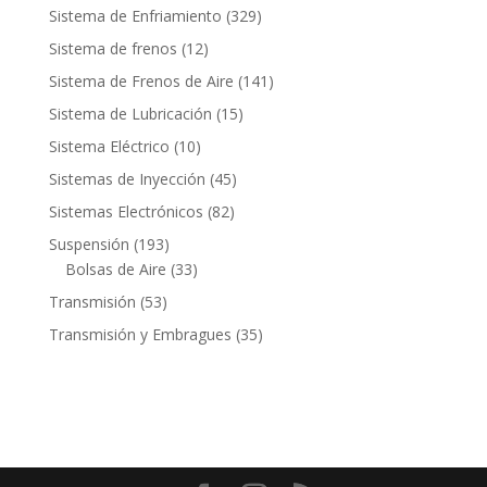
productos
329
Sistema de Enfriamiento
329
productos
12
Sistema de frenos
12
productos
141
Sistema de Frenos de Aire
141
productos
15
Sistema de Lubricación
15
productos
10
Sistema Eléctrico
10
productos
45
Sistemas de Inyección
45
productos
82
Sistemas Electrónicos
82
productos
193
Suspensión
193
productos
33
Bolsas de Aire
33
productos
53
Transmisión
53
productos
35
Transmisión y Embragues
35
productos
Contacto