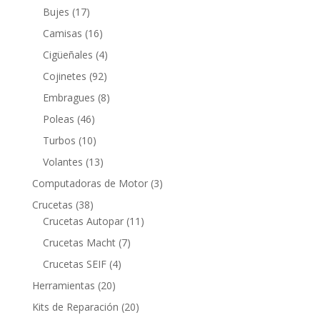
productos
17
Bujes
17
productos
16
Camisas
16
productos
4
Cigüeñales
4
productos
92
Cojinetes
92
productos
8
Embragues
8
productos
46
Poleas
46
productos
10
Turbos
10
productos
13
Volantes
13
productos
3
Computadoras de Motor
3
productos
38
Crucetas
38
productos
11
Crucetas Autopar
11
productos
7
Crucetas Macht
7
productos
4
Crucetas SEIF
4
productos
20
Herramientas
20
productos
20
Kits de Reparación
20