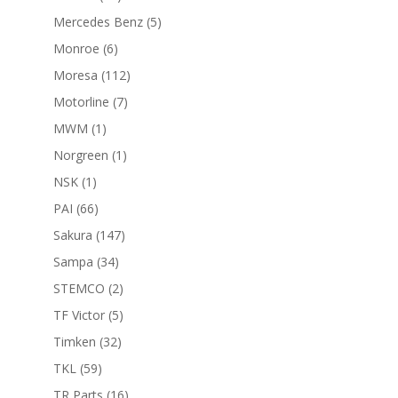
productos
5
Mercedes Benz
5
productos
6
Monroe
6
productos
112
Moresa
112
productos
7
Motorline
7
productos
1
MWM
1
producto
1
Norgreen
1
producto
1
NSK
1
producto
66
PAI
66
productos
147
Sakura
147
productos
34
Sampa
34
productos
2
STEMCO
2
productos
5
TF Victor
5
productos
32
Timken
32
productos
59
TKL
59
productos
16
TR Parts
16