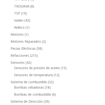
productos
8
TROGRIM
8
productos
19
TSP
19
productos
42
Vaden
42
productos
1
Wabco
1
producto
1
Motores
1
producto
2
Motores Reparados
2
productos
58
Piezas Eléctricas
58
productos
215
Refacciones
215
productos
42
Sensores
42
productos
15
Sensores de presión de aceite
15
productos
12
Sensores de temperatura
12
productos
32
Sistema de combustible
32
18
productos
Bombas cebadoras
18
productos
6
Bombas de combustible
6
productos
29
Sistema de Dirección
29