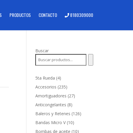
S
PRODUCTOS
CONTACTO
8180309000
Buscar
4
5ta Rueda
4
productos
235
Accesorios
235
productos
27
Amortiguadores
27
productos
8
Anticongelantes
8
productos
126
Baleros y Retenes
126
productos
10
Bandas Micro V
10
productos
10
Bombas de aceite
10