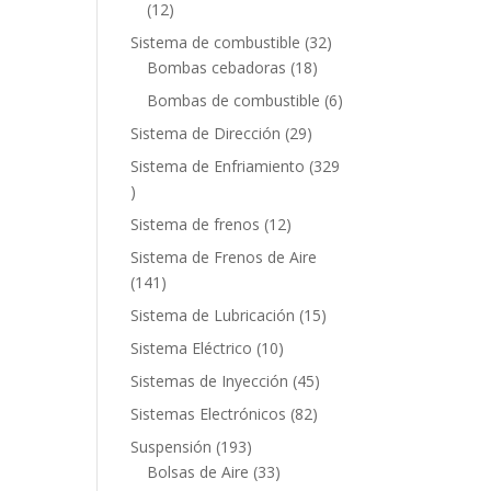
12
12
productos
32
Sistema de combustible
32
18
productos
Bombas cebadoras
18
productos
6
Bombas de combustible
6
productos
29
Sistema de Dirección
29
productos
Sistema de Enfriamiento
329
329
productos
12
Sistema de frenos
12
productos
Sistema de Frenos de Aire
141
141
productos
15
Sistema de Lubricación
15
productos
10
Sistema Eléctrico
10
productos
45
Sistemas de Inyección
45
productos
82
Sistemas Electrónicos
82
productos
193
Suspensión
193
productos
33
Bolsas de Aire
33