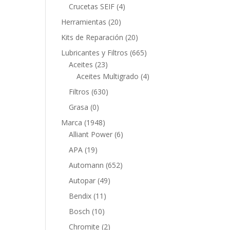
productos
4
Crucetas SEIF
4
productos
20
Herramientas
20
productos
20
Kits de Reparación
20
productos
665
Lubricantes y Filtros
665
23
productos
Aceites
23
productos
4
Aceites Multigrado
4
productos
630
Filtros
630
productos
0
Grasa
0
productos
1948
Marca
1948
productos
6
Alliant Power
6
productos
19
APA
19
productos
652
Automann
652
productos
49
Autopar
49
productos
11
Bendix
11
productos
10
Bosch
10
productos
2
Chromite
2