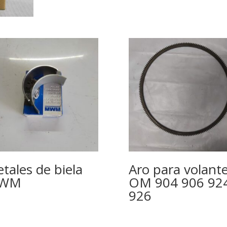
tales de biela
Aro para volant
WM
OM 904 906 92
926