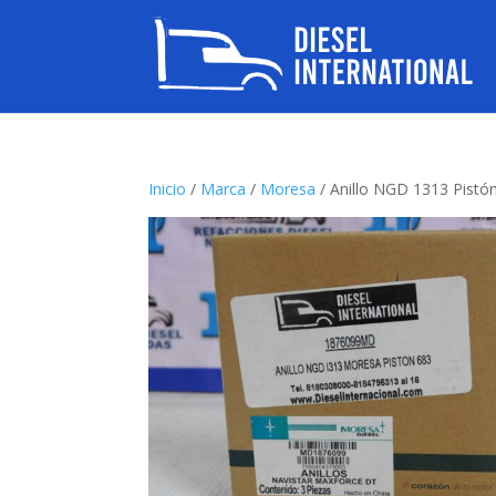
Inicio
/
Marca
/
Moresa
/ Anillo NGD 1313 Pist