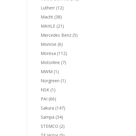
productos
12
Lutherr
12
productos
38
Macht
38
productos
21
MAHLE
21
productos
5
Mercedes Benz
5
productos
6
Monroe
6
productos
112
Moresa
112
productos
7
Motorline
7
productos
1
MWM
1
producto
1
Norgreen
1
producto
1
NSK
1
producto
66
PAI
66
productos
147
Sakura
147
productos
34
Sampa
34
productos
2
STEMCO
2
productos
5
TF Victor
5