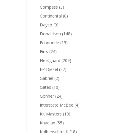
productos
3
Compass
3
productos
8
Continental
8
productos
9
Dayco
9
productos
148
Donaldson
148
productos
15
Econoride
15
productos
24
Firts
24
productos
209
Fleetguard
209
productos
27
FP Diesel
27
productos
2
Gabriel
2
productos
10
Gates
10
productos
24
Gonher
24
productos
4
Interstate McBee
4
productos
10
Kit Masters
10
productos
55
Knadian
55
productos
18
Kolbenschmidt
18