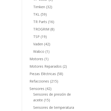
productos
32
Timken
32
productos
59
TKL
59
productos
16
TR Parts
16
productos
8
TROGRIM
8
productos
19
TSP
19
productos
42
Vaden
42
productos
1
Wabco
1
producto
1
Motores
1
producto
2
Motores Reparados
2
productos
58
Piezas Eléctricas
58
productos
215
Refacciones
215
productos
42
Sensores
42
productos
Sensores de presión de
15
aceite
15
productos
Sensores de temperatura