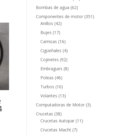
productos
62
Bombas de agua
62
productos
351
Componentes de motor
351
42
productos
Anillos
42
productos
17
Bujes
17
productos
16
Camisas
16
productos
4
Cigüeñales
4
productos
92
Cojinetes
92
productos
8
Embragues
8
productos
46
Poleas
46
productos
10
Turbos
10
productos
13
Volantes
13
e
productos
3
Computadoras de Motor
3
4
productos
38
Crucetas
38
productos
11
Crucetas Autopar
11
productos
7
Crucetas Macht
7